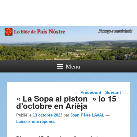
País Nòstre
Paratge e Convivència
Menu
Navigation dans les
←
Précédent
Suivant
→
« La Sopa al piston » lo 15
articles
d’octobre en Arièja
Publié le
13 octobre 2023
par
Joan Pèire LAVAL
—
Laissez une réponse