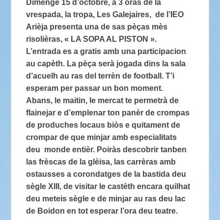
Dimenge 15 d’octobre, a 3 oras de la
vrespada, la tropa, Les Galejaires, de l’IEO
Arièja presenta una de sas pèças mès
risolièras, « LA SOPA AL PISTON ».
L’entrada es a gratis amb una participacion
au capèth. La pèça serà jogada dins la sala
d’acuelh au ras del terrèn de football. T’i
esperam per passar un bon moment.
Abans, le maitin, le mercat te permetrà de
flainejar e d’emplenar ton panèr de crompas
de produches locaus biòs e quitament de
crompar de que minjar amb especialitats
deu monde entièr. Poiràs descobrir tanben
las frèscas de la glèisa, las carrèras amb
ostausses a corondatges de la bastida deu
sègle XIII, de visitar le castèth encara quilhat
deu meteis sègle e de minjar au ras deu lac
de Boidon en tot esperar l’ora deu teatre.