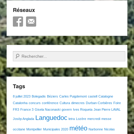
Réseaux
Recherche
Tags
8 juillet 2023
Bolegadis
Béziers
Carles Puigdemont
castell
Catalogne
Catalonha
concurs
conférence
Cultura
dimecres
Durban-Corbières
Foire
FR3
France 3
Gisela Naconaski
govern
Ives Roqueta
Jean Pierre LAVAL
Languedoc
Josèp Anglada
letra
Lozère
mercredi
messe
météo
occitane
Montpellier
Municipales 2020
Narbonne
Nicolas