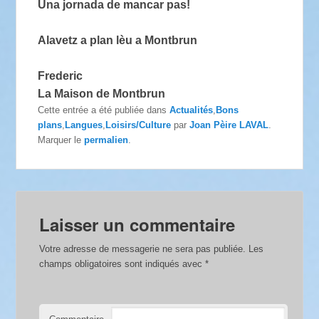
Una jornada de mancar pas!
Alavetz a plan lèu a Montbrun
Frederic
La Maison de Montbrun
Cette entrée a été publiée dans
Actualités
,
Bons
plans
,
Langues
,
Loisirs/Culture
par
Joan Pèire LAVAL
.
Marquer le
permalien
.
Laisser un commentaire
Votre adresse de messagerie ne sera pas publiée.
Les
champs obligatoires sont indiqués avec
*