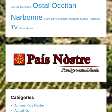
Ostal Occitan
Garcia
Occitanie
Narbonne
Quim Torra
Région Occitanie
Suisse
Toulouse
TV
Viure al pais
Catégories
Actions País Nòstre
Actualités