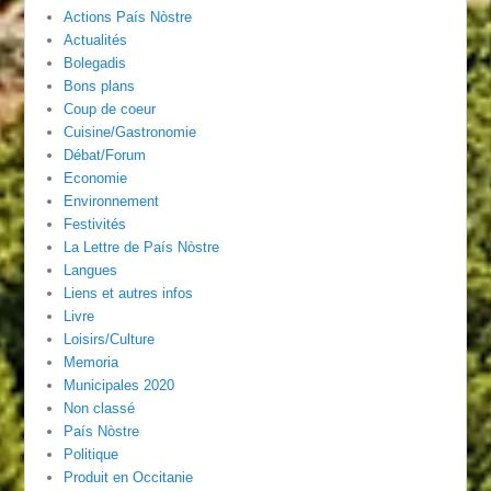
Actions País Nòstre
Actualités
Bolegadis
Bons plans
Coup de coeur
Cuisine/Gastronomie
Débat/Forum
Economie
Environnement
Festivités
La Lettre de País Nòstre
Langues
Liens et autres infos
Livre
Loisirs/Culture
Memoria
Municipales 2020
Non classé
País Nòstre
Politique
Produit en Occitanie