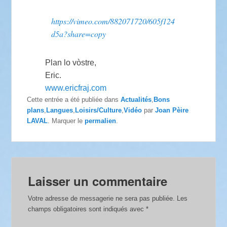
https://vimeo.com/882071720/605f124
d5a?share=copy
Plan lo vòstre,
Eric.
www.ericfraj.com
Cette entrée a été publiée dans
Actualités
,
Bons
plans
,
Langues
,
Loisirs/Culture
,
Vidéo
par
Joan Pèire
LAVAL
. Marquer le
permalien
.
Laisser un commentaire
Votre adresse de messagerie ne sera pas publiée.
Les
champs obligatoires sont indiqués avec
*