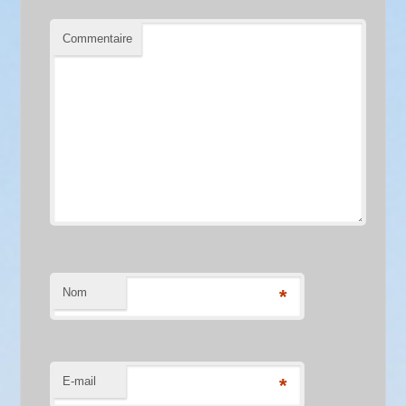
Commentaire
Nom
*
E-mail
*