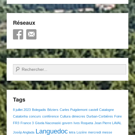
Réseaux
Recherche
Tags
8 juillet 2023
Bolegadis
Béziers
Carles Puigdemont
castell
Catalogne
Catalonha
concurs
conférence
Cultura
dimecres
Durban-Corbières
Foire
FR3
France 3
Gisela Naconaski
govern
Ives Roqueta
Jean Pierre LAVAL
Languedoc
Josèp Anglada
letra
Lozère
mercredi
messe