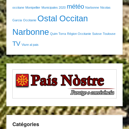
météo
occitane
Montpellier
Municipales 2020
Narbonne
Nicolas
Ostal Occitan
Garcia
Occitanie
Narbonne
Quim Torra
Région Occitanie
Suisse
Toulouse
TV
Viure al pais
Catégories