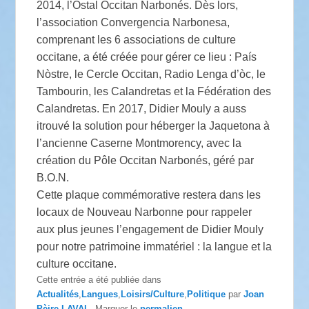
2014, l’Ostal Occitan Narbonés. Dès lors,
l’association Convergencia Narbonesa,
comprenant les 6 associations de culture
occitane, a été créée pour gérer ce lieu : País
Nòstre, le Cercle Occitan, Radio Lenga d’òc, le
Tambourin, les Calandretas et la Fédération des
Calandretas. En 2017, Didier Mouly a auss
itrouvé la solution pour héberger la Jaquetona à
l’ancienne Caserne Montmorency, avec la
création du Pôle Occitan Narbonés, géré par
B.O.N.
Cette plaque commémorative restera dans les
locaux de Nouveau Narbonne pour rappeler
aux plus jeunes l’engagement de Didier Mouly
pour notre patrimoine immatériel : la langue et la
culture occitane.
Cette entrée a été publiée dans
Actualités
,
Langues
,
Loisirs/Culture
,
Politique
par
Joan
Pèire LAVAL
. Marquer le
permalien
.