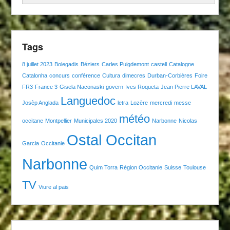
Tags
8 juillet 2023
Bolegadis
Béziers
Carles Puigdemont
castell
Catalogne
Catalonha
concurs
conférence
Cultura
dimecres
Durban-Corbières
Foire
FR3
France 3
Gisela Naconaski
govern
Ives Roqueta
Jean Pierre LAVAL
Languedoc
Josèp Anglada
letra
Lozère
mercredi
messe
météo
occitane
Montpellier
Municipales 2020
Narbonne
Nicolas
Ostal Occitan
Garcia
Occitanie
Narbonne
Quim Torra
Région Occitanie
Suisse
Toulouse
TV
Viure al pais