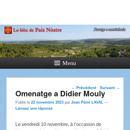
País Nòstre
Paratge e Convivència
Menu
Navigation dans les
←
Précédent
Suivant
→
Omenatge a Didier Mouly
articles
Publié le
22 novembre 2023
par
Joan Pèire LAVAL
—
Laissez une réponse
Le vendredi 10 novembre, à l’occasion de