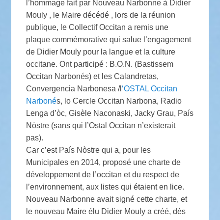
l’hommage fait par Nouveau Narbonne à Didier
Mouly , le Maire décédé , lors de la réunion
publique, le Collectif Occitan a remis une
plaque commémorative qui salue l’engagement
de Didier Mouly pour la langue et la culture
occitane. Ont participé : B.O.N. (Bastissem
Occitan Narbonés) et les Calandretas,
Convergencia Narbonesa /l
‘OSTAL Occitan
Narboné
s, lo Cercle Occitan Narbona, Radio
Lenga d’òc, Gisèle Naconaski, Jacky Grau, País
Nòstre (sans qui l’Ostal Occitan n’existerait
pas).
Car c’est País Nòstre qui a, pour les
Municipales en 2014, proposé une charte de
développement de l’occitan et du respect de
l’environnement, aux listes qui étaient en lice.
Nouveau Narbonne avait signé cette charte, et
le nouveau Maire élu Didier Mouly a créé, dès