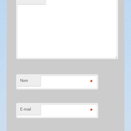
Nom
*
E-mail
*