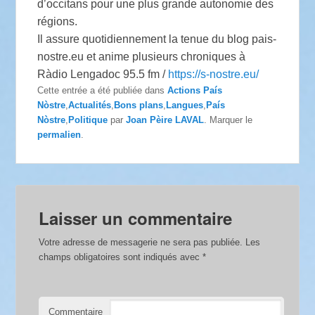
d’occitans pour une plus grande autonomie des
régions.
Il assure quotidiennement la tenue du blog pais-
nostre.eu et anime plusieurs chroniques à
Ràdio Lengadoc 95.5 fm /
https://s-nostre.eu/
Cette entrée a été publiée dans
Actions País
Nòstre
,
Actualités
,
Bons plans
,
Langues
,
País
Nòstre
,
Politique
par
Joan Pèire LAVAL
. Marquer le
permalien
.
Laisser un commentaire
Votre adresse de messagerie ne sera pas publiée.
Les
champs obligatoires sont indiqués avec
*
Commentaire