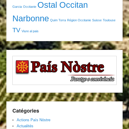
Ostal Occitan
Garcia
Occitanie
Narbonne
Quim Torra
Région Occitanie
Suisse
Toulouse
TV
Viure al pais
Catégories
Actions País Nòstre
Actualités