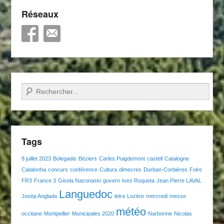
Réseaux
Recherche
Tags
8 juillet 2023
Bolegadis
Béziers
Carles Puigdemont
castell
Catalogne
Catalonha
concurs
conférence
Cultura
dimecres
Durban-Corbières
Foire
FR3
France 3
Gisela Naconaski
govern
Ives Roqueta
Jean Pierre LAVAL
Languedoc
Josèp Anglada
letra
Lozère
mercredi
messe
météo
occitane
Montpellier
Municipales 2020
Narbonne
Nicolas