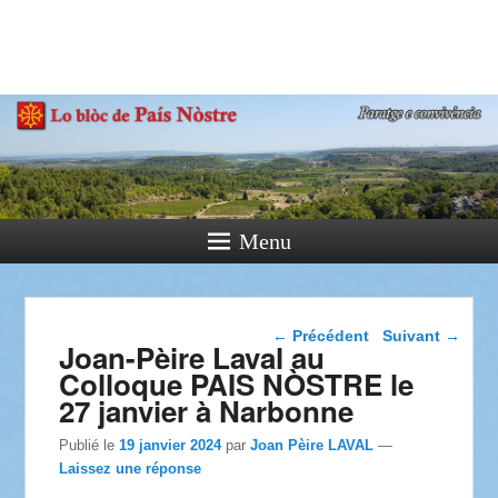
País Nòstre
Paratge e Convivència
Menu
Navigation dans les
←
Précédent
Suivant
→
Joan-Pèire Laval au
articles
Colloque PAIS NÒSTRE le
27 janvier à Narbonne
Publié le
19 janvier 2024
par
Joan Pèire LAVAL
—
Laissez une réponse