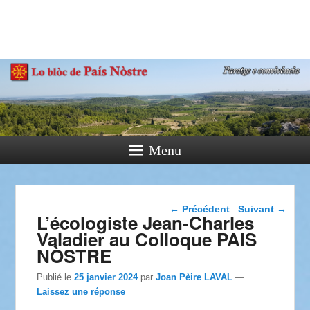
País Nòstre
Paratge e Convivència
Menu
Navigation dans les
←
Précédent
Suivant
→
L’écologiste Jean-Charles
articles
Valadier au Colloque PAIS
NÒSTRE
Publié le
25 janvier 2024
par
Joan Pèire LAVAL
—
Laissez une réponse