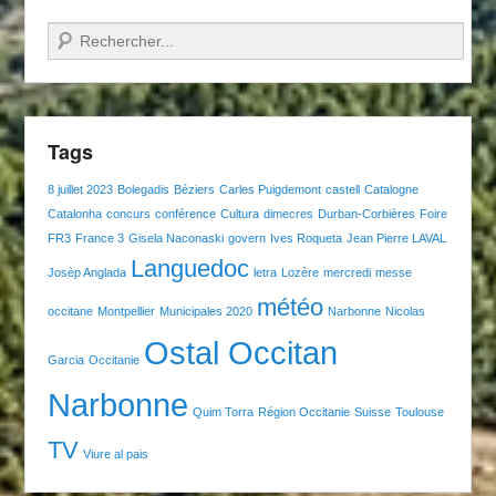
Recherche
Tags
8 juillet 2023
Bolegadis
Béziers
Carles Puigdemont
castell
Catalogne
Catalonha
concurs
conférence
Cultura
dimecres
Durban-Corbières
Foire
FR3
France 3
Gisela Naconaski
govern
Ives Roqueta
Jean Pierre LAVAL
Languedoc
Josèp Anglada
letra
Lozère
mercredi
messe
météo
occitane
Montpellier
Municipales 2020
Narbonne
Nicolas
Ostal Occitan
Garcia
Occitanie
Narbonne
Quim Torra
Région Occitanie
Suisse
Toulouse
TV
Viure al pais