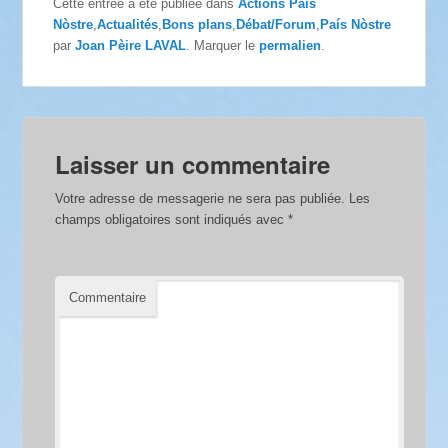
Cette entrée a été publiée dans
Actions País
Nòstre
,
Actualités
,
Bons plans
,
Débat/Forum
,
País Nòstre
par
Joan Pèire LAVAL
. Marquer le
permalien
.
Laisser un commentaire
Votre adresse de messagerie ne sera pas publiée.
Les
champs obligatoires sont indiqués avec
*
Commentaire