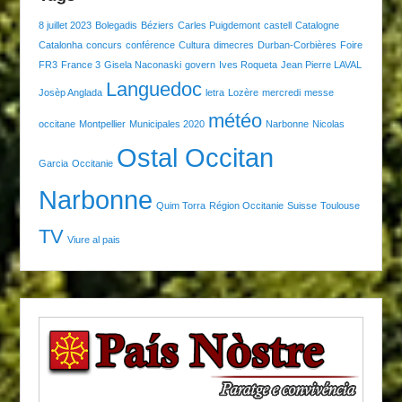
8 juillet 2023
Bolegadis
Béziers
Carles Puigdemont
castell
Catalogne
Catalonha
concurs
conférence
Cultura
dimecres
Durban-Corbières
Foire
FR3
France 3
Gisela Naconaski
govern
Ives Roqueta
Jean Pierre LAVAL
Languedoc
Josèp Anglada
letra
Lozère
mercredi
messe
météo
occitane
Montpellier
Municipales 2020
Narbonne
Nicolas
Ostal Occitan
Garcia
Occitanie
Narbonne
Quim Torra
Région Occitanie
Suisse
Toulouse
TV
Viure al pais