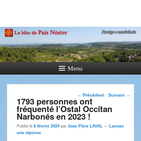
País Nòstre
Paratge e Convivència
Menu
Navigation dans les
←
Précédent
Suivant
→
1793 personnes ont
articles
fréquenté l’Ostal Occitan
Narbonés en 2023 !
Publié le
6 février 2024
par
Joan Pèire LAVAL
—
Laissez
une réponse