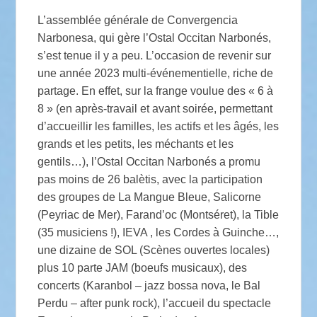
L’assemblée générale de Convergencia
Narbonesa, qui gère l’Ostal Occitan Narbonés,
s’est tenue il y a peu. L’occasion de revenir sur
une année 2023 multi-événementielle, riche de
partage. En effet, sur la frange voulue des « 6 à
8 » (en après-travail et avant soirée, permettant
d’accueillir les familles, les actifs et les âgés, les
grands et les petits, les méchants et les
gentils…), l’Ostal Occitan Narbonés a promu
pas moins de 26 balètis, avec la participation
des groupes de La Mangue Bleue, Salicorne
(Peyriac de Mer), Farand’oc (Montséret), la Tible
(35 musiciens !), IEVA , les Cordes à Guinche…,
une dizaine de SOL (Scènes ouvertes locales)
plus 10 parte JAM (boeufs musicaux), des
concerts (Karanbol – jazz bossa nova, le Bal
Perdu – after punk rock), l’accueil du spectacle