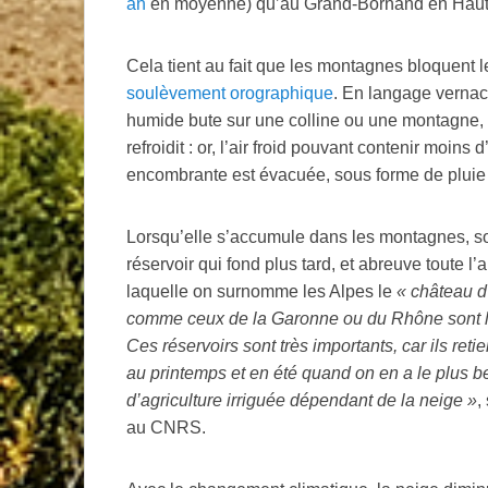
an
en moyenne) qu’au Grand-Bornand en Haut
Cela tient au fait que les montagnes bloquent l
soulèvement orographique
. En langage vernacu
humide bute sur une colline ou une montagne, el
refroidit : or, l’air froid pouvant contenir moin
encombrante est évacuée, sous forme de pluie 
Lorsqu’elle s’accumule dans les montagnes, so
réservoir qui fond plus tard, et abreuve toute 
laquelle on surnomme les Alpes le
«
château d
comme ceux de la Garonne ou du Rhône sont la
Ces réservoirs sont très importants, car ils retie
au printemps et en été quand on en a le plus 
d’agriculture irriguée dépendant de la neige
»
,
au
CNRS
.