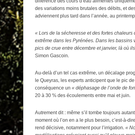
différence des cours d’eau alimentés uniquemen
des variations moins brutales des débits, et de
adviennent plus tard dans l’année, au printemp
«
Lors de la sécheresse et des fortes chaleurs 
extrême dans les Pyrénées. Dans les bassins 
pics de crue entre décembre et janvier, là où il
Simon Gascoin.
Au-delà d’un tel cas extrême, un décalage prog
le Queyras, les experts anticipent que le pic 
conséquence un
«
déphasage de l’onde de fon
20 à 30
% des écoulements entre mai et juin.
Autrement dit : même s’il tombe toujours auta
moment où l’on en a le plus besoin, c’est-à-dire
rend décisive, notamment pour l’irrigation.
«
No