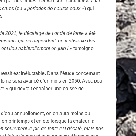
t par des pluies, ceux-ci sont caractérisés par
s crues (ou
«
périodes de hautes eaux
»
) qui
s.
de 2022, le décalage de l’onde de fonte a été
versants qui en dépendent, on a observé des
s ont lieu habituellement en juin
!
»
témoigne
ressif est inéluctable. Dans l’étude concernant
de fonte sera avancé d’un mois en 2050. Avec pour
te
»
qui devrait entraîner une baisse de
nt d’eau annuellement, on en aura moins au
 en printemps et en été lorsque la chaleur la
n seulement le pic de fonte est décalé, mais nos