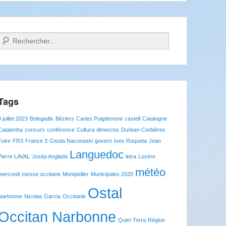
Recherche
Tags
8 juillet 2023
Bolegadis
Béziers
Carles Puigdemont
castell
Catalogne
Catalonha
concurs
conférence
Cultura
dimecres
Durban-Corbières
Foire
FR3
France 3
Gisela Naconaski
govern
Ives Roqueta
Jean
Languedoc
Pierre LAVAL
Josèp Anglada
letra
Lozère
météo
mercredi
messe occitane
Montpellier
Municipales 2020
Ostal
Narbonne
Nicolas Garcia
Occitanie
Occitan Narbonne
Quim Torra
Région