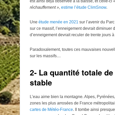
est ainsi déjà observée à la baisse, et celle-ci
réchauffement
»
,
estime l’étude ClimSnow
.
Une
étude menée en 2021
sur l’avenir du Parc
sur ce massif, l’enneigement devrait diminuer 
d’enneigement devrait reculer de trente jours à
Paradoxalement, toutes ces mauvaises nouvell
sur les massifs…
2- La quantité totale de
stable
L’eau aime bien la montagne. Alpes, Pyrénées, 
zones les plus arrosées de France métropolit
cartes de Météo-France
. Il tombe ainsi presqu