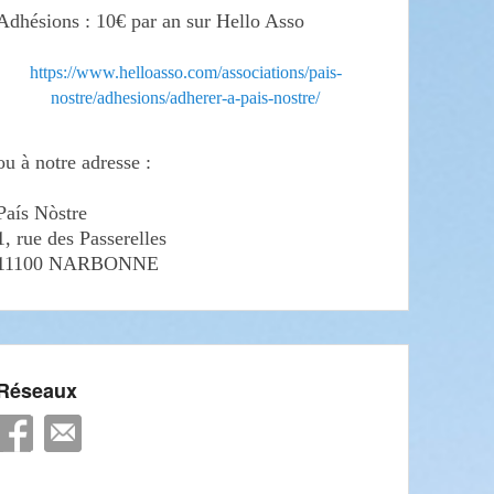
Adhésions : 10€ par an sur Hello Asso
https://www.helloasso.com/associations/pais-
nostre/adhesions/adherer-a-pais-nostre/
ou à notre adresse :
País Nòstre
1, rue des Passerelles
11100 NARBONNE
Réseaux