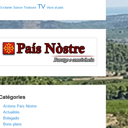
TV
Occitanie
Suisse
Toulouse
Viure al pais
Catégories
Actions País Nòstre
Actualités
Bolegadis
Bons plans