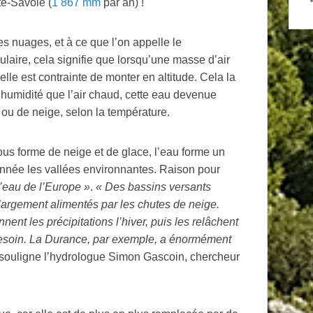
e-Savoie (
1 867 mm
par an)
!
es nuages, et à ce que l’on appelle le
laire, cela signifie que lorsqu’une masse d’air
le est contrainte de monter en altitude. Cela la
s d’humidité que l’air chaud, cette eau devenue
ou de neige, selon la température.
us forme de neige et de glace, l’eau forme un
l’année les vallées environnantes. Raison pour
’eau de l’Europe
»
.
«
Des bassins versants
rgement alimentés par les chutes de neige.
nnent les précipitations l’hiver, puis les relâchent
besoin. La Durance, par exemple, a énormément
 souligne l’hydrologue Simon Gascoin, chercheur