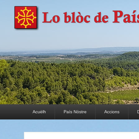
País Nòstre
Paratge e Convivència
Premier menu
Acuèlh
País Nòstre
Accions