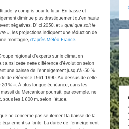
titude, y compris pour le futur. En basse et
igement diminue plus drastiquement qu’en haute
vent négatives. D’ici 2050, et
«
quel que soit le
rre
»
, les projections indiquent une réduction de
enne montagne,
d’après Météo-France
.
roupe régional d’experts sur le climat en
 ainsi cette nette différence d’évolution selon
ipent une baisse de l’enneigement jusqu’à -50
%
iode de référence 1961-1990. Au-dessus de cette
e 20
%
»
. À plus longue échéance, dans les
 massif du Mercantour pourrait, par exemple, ne
, sous les 1 800 m, selon l’étude.
ique ne concerne pas seulement la baisse de la
e également sa fonte. La durée de l’enneigement