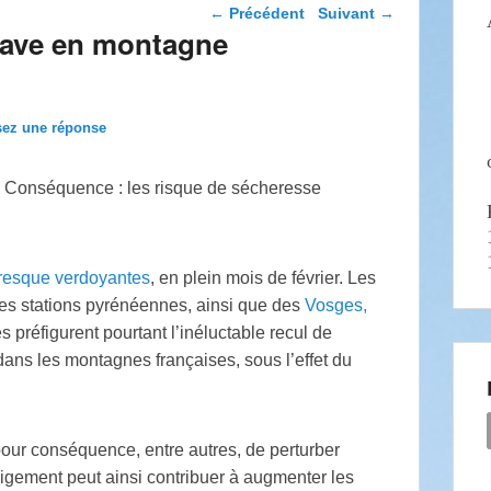
Navigation dans les
←
Précédent
Suivant
→
articles
rave en montagne
sez une réponse
. Conséquence : les risque de sécheresse
presque verdoyantes
, en plein mois de février. Les
nes stations pyrénéennes, ainsi que des
Vosges,
es préfigurent pourtant l’inéluctable recul de
dans les montagnes françaises, sous l’effet du
our conséquence, entre autres, de perturber
eigement peut ainsi contribuer à augmenter les