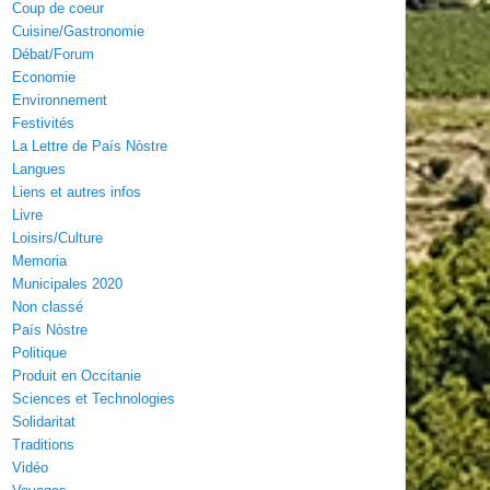
Coup de coeur
Cuisine/Gastronomie
Débat/Forum
Economie
Environnement
Festivités
La Lettre de País Nòstre
Langues
Liens et autres infos
Livre
Loisirs/Culture
Memoria
Municipales 2020
Non classé
País Nòstre
Politique
Produit en Occitanie
Sciences et Technologies
Solidaritat
Traditions
Vidéo