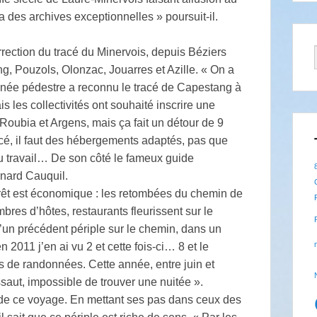
des archives exceptionnelles » poursuit-il.
rrection du tracé du Minervois, depuis Béziers
, Pouzols, Olonzac, Jouarres et Azille. « On a
donnée pédestre a reconnu le tracé de Capestang à
 les collectivités ont souhaité inscrire une
Roubia et Argens, mais ça fait un détour de 9
racé, il faut des hébergements adaptés, pas que
du travail… De son côté le fameux guide
rnard Cauquil.
érêt est économique : les retombées du chemin de
res d’hôtes, restaurants fleurissent sur le
’un précédent périple sur le chemin, dans un
n 2011 j’en ai vu 2 et cette fois-ci… 8 et le
es de randonnées. Cette année, entre juin et
ssaut, impossible de trouver une nuitée ».
 de ce voyage. En mettant ses pas dans ceux des