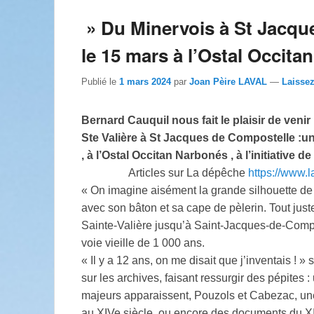
» Du Minervois à St Jacqu
le 15 mars à l’Ostal Occit
Publié le
1 mars 2024
par
Joan Pèire LAVAL
—
Laisse
Bernard Cauquil nous fait le plaisir de veni
Ste Valière à St Jacques de Compostelle :un
, à l’Ostal Occitan Narbonés , à l’initiative
Articles sur La dépêche
https://www.
« On imagine aisément la grande silhouette de
avec son bâton et sa cape de pèlerin. Tout jus
Sainte-Valière jusqu’à Saint-Jacques-de-Comp
voie vieille de 1 000 ans.
« Il y a 12 ans, on me disait que j’inventais ! »
sur les archives, faisant ressurgir des pépites
majeurs apparaissent, Pouzols et Cabezac, une
au XIVe siècle, ou encore des documents du XII