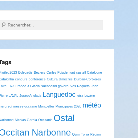
Recherche
Tags
8 juillet 2023
Bolegadis
Béziers
Carles Puigdemont
castell
Catalogne
Catalonha
concurs
conférence
Cultura
dimecres
Durban-Corbières
Foire
FR3
France 3
Gisela Naconaski
govern
Ives Roqueta
Jean
Languedoc
Pierre LAVAL
Josèp Anglada
letra
Lozère
météo
mercredi
messe occitane
Montpellier
Municipales 2020
Ostal
Narbonne
Nicolas Garcia
Occitanie
Occitan Narbonne
Quim Torra
Région