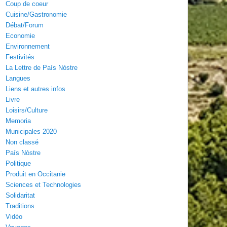
Coup de coeur
Cuisine/Gastronomie
Débat/Forum
Economie
Environnement
Festivités
La Lettre de País Nòstre
Langues
Liens et autres infos
Livre
Loisirs/Culture
Memoria
Municipales 2020
Non classé
País Nòstre
Politique
Produit en Occitanie
Sciences et Technologies
Solidaritat
Traditions
Vidéo