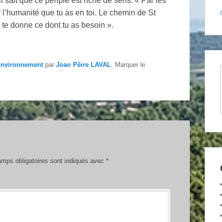
l sait que ce périple est riche de sens. « Par les
 l’humanité que tu as en toi. Le chemin de St
 te donne ce dont tu as besoin ».
nvironnement
par
Joan Pèire LAVAL
. Marquer le
mps obligatoires sont indiqués avec
*