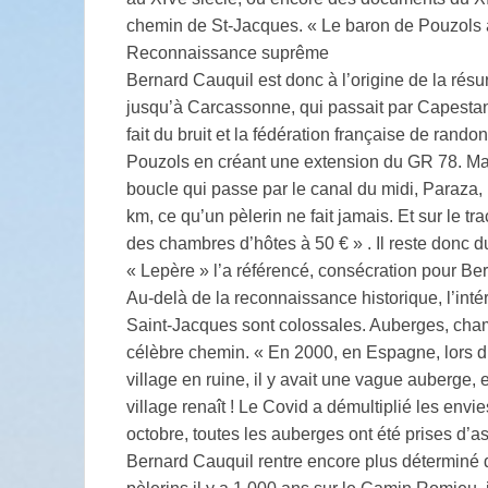
chemin de St-Jacques. « Le baron de Pouzols a 
Reconnaissance suprême
Bernard Cauquil est donc à l’origine de la résu
jusqu’à Carcassonne, qui passait par Capestang
fait du bruit et la fédération française de ran
Pouzols en créant une extension du GR 78. Mais
boucle qui passe par le canal du midi, Paraza, 
km, ce qu’un pèlerin ne fait jamais. Et sur le t
des chambres d’hôtes à 50 € » . Il reste donc 
« Lepère » l’a référencé, consécration pour Be
Au-delà de la reconnaissance historique, l’int
Saint-Jacques sont colossales. Auberges, chamb
célèbre chemin. « En 2000, en Espagne, lors d
village en ruine, il y avait une vague auberge, e
village renaît ! Le Covid a démultiplié les envi
octobre, toutes les auberges ont été prises d’a
Bernard Cauquil rentre encore plus déterminé