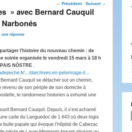
Navigation dans les
←
Précédent
Suivant
→
articles
es » avec Bernard Cauquil
an Narbonés
z une réponse
r partager l’histoire du nouveau chemin : de
e soirée organisée le vendredi 15 mars à 18 h
 de PAIS NÒSTRE
.
ladepeche.fr/…/darchives-en-pelerinage-il…
 Bernard Cauquil se détacher sur un chemin,
te revenu de son périple de son domicile à
ostelle, le randonneur historien a exhumé une
 sourit Bernard Cauquil. Depuis, il s’est acharné
 : une carte du Languedoc de 1 643 où deux logis
 bulle papale qui évoque l’hôpital de Cabezac
e siècle de Laure-Minervois faisant allusion au