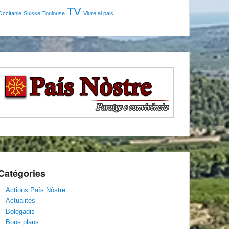
TV
Occitanie
Suisse
Toulouse
Viure al pais
Catégories
Actions País Nòstre
Actualités
Bolegadis
Bons plans