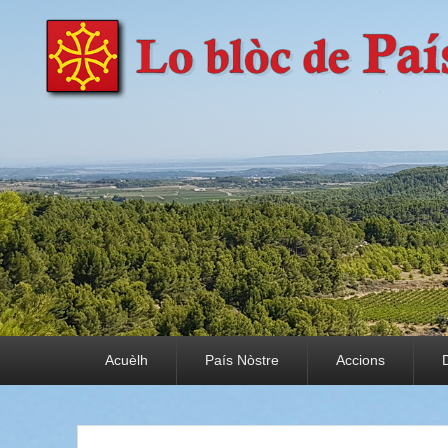
País Nòstre
Paratge e Convivència
Premier menu
Acuèlh
País Nòstre
Accions