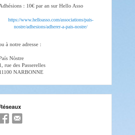
Adhésions : 10€ par an sur Hello Asso
https://www.helloasso.com/associations/pais-
nostre/adhesions/adherer-a-pais-nostre/
ou à notre adresse :
País Nòstre
1, rue des Passerelles
11100 NARBONNE
Réseaux