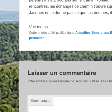
pèlerins il y a 1 000 ans sur le Camin Romieu, i
rencontres, les échanges ce chemin t’ouvre sur
Jacques ne te donne pas ce que tu cherches, il
Voir moins
Cette entrée a été publiée dans
Actualités
,
Bons plans
,
E
permalien
.
Laisser un commentaire
Votre adresse de messagerie ne sera pas publiée.
Les cha
Commentaire