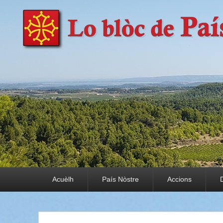
País Nòstre
Paratge e Convivència
Premier menu
Acuèlh
País Nòstre
Accions