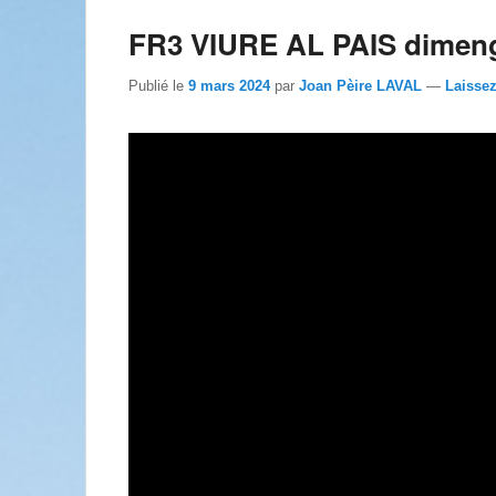
FR3 VIURE AL PAIS dimenge
Publié le
9 mars 2024
par
Joan Pèire LAVAL
—
Laisse