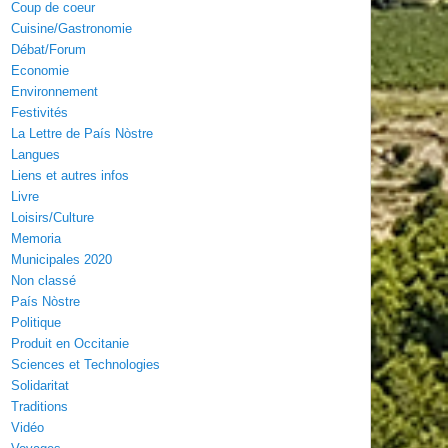
Coup de coeur
Cuisine/Gastronomie
Débat/Forum
Economie
Environnement
Festivités
La Lettre de País Nòstre
Langues
Liens et autres infos
Livre
Loisirs/Culture
Memoria
Municipales 2020
Non classé
País Nòstre
Politique
Produit en Occitanie
Sciences et Technologies
Solidaritat
Traditions
Vidéo