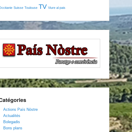
TV
Occitanie
Suisse
Toulouse
Viure al pais
Catégories
Actions País Nòstre
Actualités
Bolegadis
Bons plans