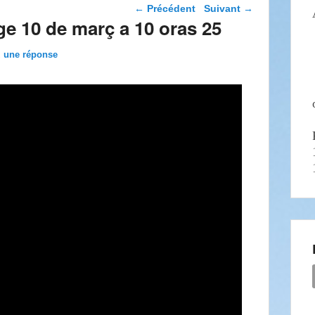
Navigation dans les
←
Précédent
Suivant
→
articles
 10 de març a 10 oras 25
z une réponse