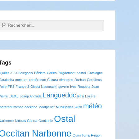
Recherche
Tags
8 juillet 2023
Bolegadis
Béziers
Carles Puigdemont
castell
Catalogne
Catalonha
concurs
conférence
Cultura
dimecres
Durban-Corbières
Foire
FR3
France 3
Gisela Naconaski
govern
Ives Roqueta
Jean
Languedoc
Pierre LAVAL
Josèp Anglada
letra
Lozère
météo
mercredi
messe occitane
Montpellier
Municipales 2020
Ostal
Narbonne
Nicolas Garcia
Occitanie
Occitan Narbonne
Quim Torra
Région