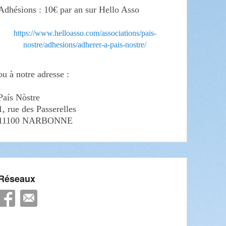
Adhésions : 10€ par an sur Hello Asso
https://www.helloasso.com/associations/pais-
nostre/adhesions/adherer-a-pais-nostre/
ou à notre adresse :
País Nòstre
1, rue des Passerelles
11100 NARBONNE
Réseaux