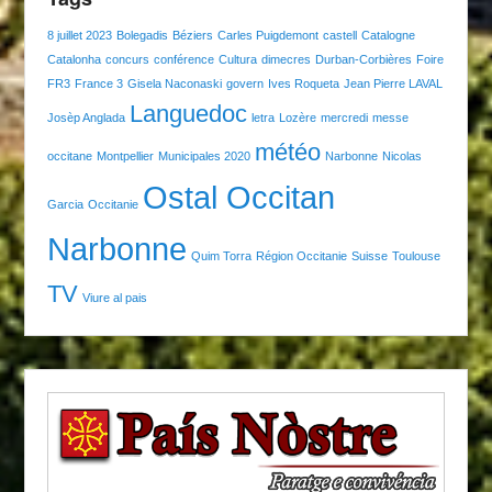
8 juillet 2023
Bolegadis
Béziers
Carles Puigdemont
castell
Catalogne
Catalonha
concurs
conférence
Cultura
dimecres
Durban-Corbières
Foire
FR3
France 3
Gisela Naconaski
govern
Ives Roqueta
Jean Pierre LAVAL
Languedoc
Josèp Anglada
letra
Lozère
mercredi
messe
météo
occitane
Montpellier
Municipales 2020
Narbonne
Nicolas
Ostal Occitan
Garcia
Occitanie
Narbonne
Quim Torra
Région Occitanie
Suisse
Toulouse
TV
Viure al pais