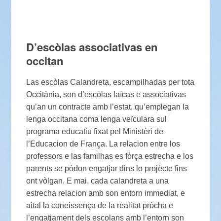
D’escòlas associativas en
occitan
Las escòlas Calandreta, escampilhadas per tota
Occitània, son d’escòlas laïcas e associativas
qu’an un contracte amb l’estat, qu’emplegan la
lenga occitana coma lenga veïculara sul
programa educatiu fixat pel Ministèri de
l’Educacion de França. La relacion entre los
professors e las familhas es fòrça estrecha e los
parents se pòdon engatjar dins lo projècte fins
ont vòlgan. E mai, cada calandreta a una
estrecha relacion amb son entorn immediat, e
aital la coneissença de la realitat pròcha e
l’engatjament dels escolans amb l’entorn son