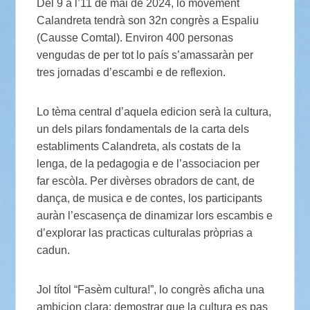
Del 9 a l’11 de mai de 2024, lo movement
Calandreta tendrà son 32n congrès a Espaliu
(Causse Comtal). Environ 400 personas
vengudas de per tot lo país s’amassaràn per
tres jornadas d’escambi e de reflexion.
Lo tèma central d’aquela edicion serà la cultura,
un dels pilars fondamentals de la carta dels
establiments Calandreta, als costats de la
lenga, de la pedagogia e de l’associacion per
far escòla. Per divèrses obradors de cant, de
dança, de musica e de contes, los participants
auràn l’escasença de dinamizar lors escambis e
d’explorar las practicas culturalas pròprias a
cadun.
Jol títol “Fasèm cultura!”, lo congrès aficha una
ambicion clara: demostrar que la cultura es pas