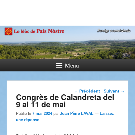
País Nòstre
Paratge e Convivència
Menu
Navigation dans les
←
Précédent
Suivant
→
Congrès de Calandreta del
articles
9 al 11 de mai
Publié le
7 mai 2024
par
Joan Pèire LAVAL
—
Laissez
une réponse