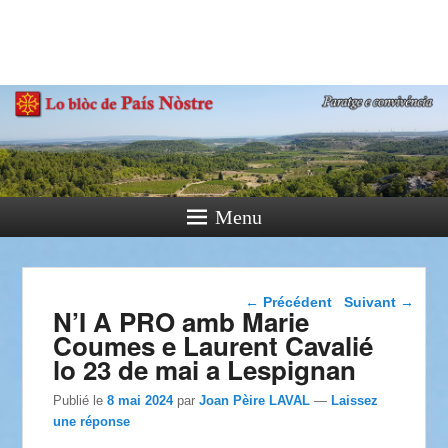
País Nòstre
Paratge e Convivència
Menu
Navigation dans les
←
Précédent
Suivant
→
N’I A PRO amb Marie
articles
Coumes e Laurent Cavalié
lo 23 de mai a Lespignan
Publié le
8 mai 2024
par
Joan Pèire LAVAL
—
Laissez
une réponse