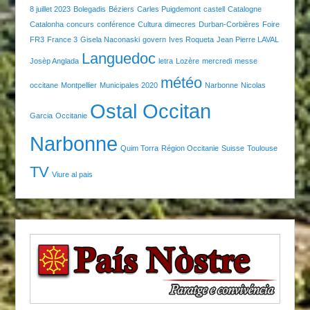
8 juillet 2023
Bolegadis
Béziers
Carles Puigdemont
castell
Catalogne
Catalonha
concurs
conférence
Cultura
dimecres
Durban-Corbières
Foire
FR3
France 3
Gisela Naconaski
govern
Ives Roqueta
Jean Pierre LAVAL
Languedoc
Josèp Anglada
letra
Lozère
mercredi
messe
météo
occitane
Montpellier
Municipales 2020
Narbonne
Nicolas
Ostal Occitan
Garcia
Occitanie
Narbonne
Quim Torra
Région Occitanie
Suisse
Toulouse
TV
Viure al pais