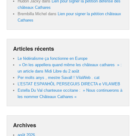
Hudon Jacky
dans
Lien pour signer la pétition défense des
châteaux Cathares
Brembilla Michel
dans
Lien pour signer la pétition châteaux
Cathares
Articles récents
Le fédéralisme ça fonctionne en Europe
» On les appellera quand même les châteaux cathares » :
un article dans Midi Libre du 2 août
Per molts anys , mestre Savall ! VilaWeb . cat
L’ESTAT ESPANHÒL PERSEGUIS DIRECTA e VILAWEB
Estella Du Val chanteuse occitane : » Nous continuerons à
les nommer Châteaux Cathares «
Archives
août 2026