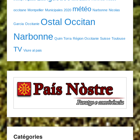
météo
occitane
Montpellier
Municipales 2020
Narbonne
Nicolas
Ostal Occitan
Garcia
Occitanie
Narbonne
Quim Torra
Région Occitanie
Suisse
Toulouse
TV
Viure al pais
Catégories