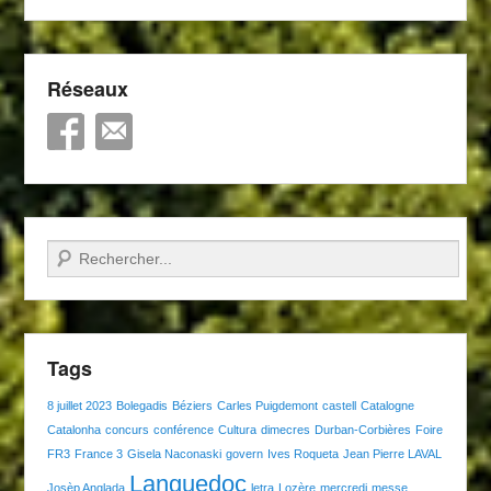
Réseaux
Recherche
Tags
8 juillet 2023
Bolegadis
Béziers
Carles Puigdemont
castell
Catalogne
Catalonha
concurs
conférence
Cultura
dimecres
Durban-Corbières
Foire
FR3
France 3
Gisela Naconaski
govern
Ives Roqueta
Jean Pierre LAVAL
Languedoc
Josèp Anglada
letra
Lozère
mercredi
messe