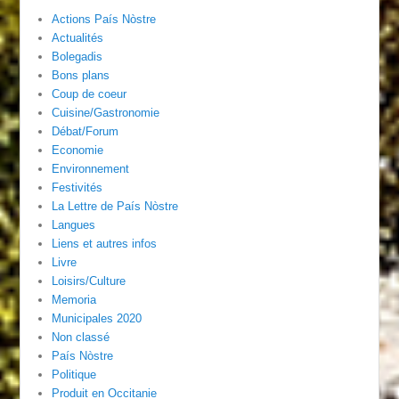
Actions País Nòstre
Actualités
Bolegadis
Bons plans
Coup de coeur
Cuisine/Gastronomie
Débat/Forum
Economie
Environnement
Festivités
La Lettre de País Nòstre
Langues
Liens et autres infos
Livre
Loisirs/Culture
Memoria
Municipales 2020
Non classé
País Nòstre
Politique
Produit en Occitanie