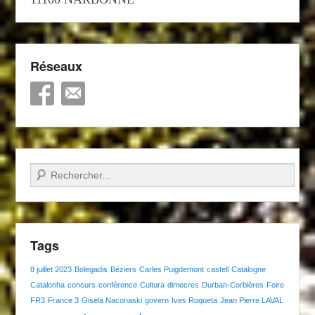
Réseaux
Recherche
Tags
8 juillet 2023
Bolegadis
Béziers
Carles Puigdemont
castell
Catalogne
Catalonha
concurs
conférence
Cultura
dimecres
Durban-Corbières
Foire
FR3
France 3
Gisela Naconaski
govern
Ives Roqueta
Jean Pierre LAVAL