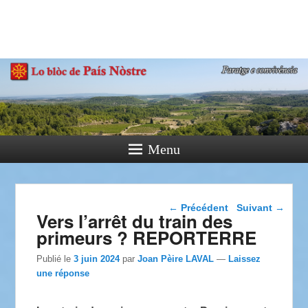
País Nòstre
Paratge e Convivència
Menu
Navigation dans les
←
Précédent
Suivant
→
Vers l’arrêt du train des
articles
primeurs ? REPORTERRE
Publié le
3 juin 2024
par
Joan Pèire LAVAL
—
Laissez
une réponse