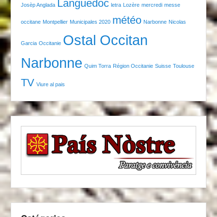
Languedoc
Josèp Anglada
letra
Lozère
mercredi
messe
météo
occitane
Montpellier
Municipales 2020
Narbonne
Nicolas
Ostal Occitan
Garcia
Occitanie
Narbonne
Quim Torra
Région Occitanie
Suisse
Toulouse
TV
Viure al pais