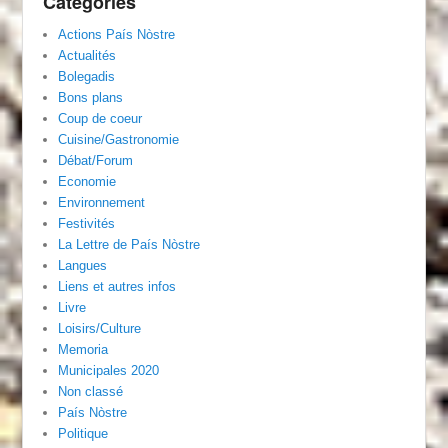
Catégories
Actions País Nòstre
Actualités
Bolegadis
Bons plans
Coup de coeur
Cuisine/Gastronomie
Débat/Forum
Economie
Environnement
Festivités
La Lettre de País Nòstre
Langues
Liens et autres infos
Livre
Loisirs/Culture
Memoria
Municipales 2020
Non classé
País Nòstre
Politique