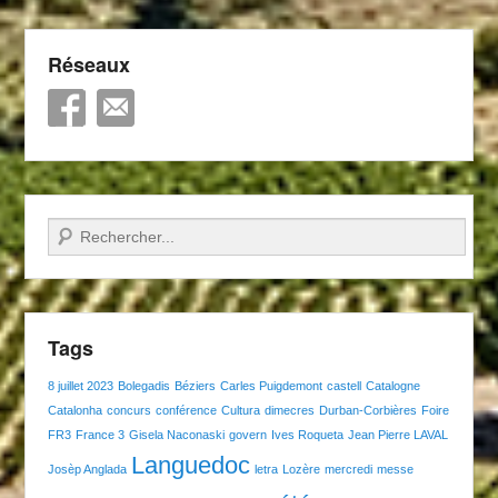
Réseaux
Recherche
Tags
8 juillet 2023
Bolegadis
Béziers
Carles Puigdemont
castell
Catalogne
Catalonha
concurs
conférence
Cultura
dimecres
Durban-Corbières
Foire
FR3
France 3
Gisela Naconaski
govern
Ives Roqueta
Jean Pierre LAVAL
Languedoc
Josèp Anglada
letra
Lozère
mercredi
messe