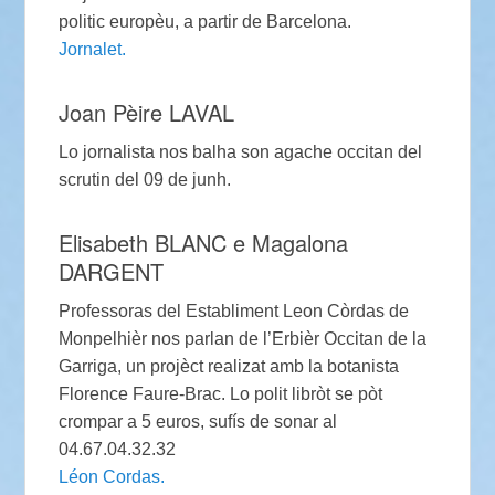
politic europèu, a partir de Barcelona.
Jornalet.
Joan Pèire LAVAL
Lo jornalista nos balha son agache occitan del
scrutin del 09 de junh.
Elisabeth BLANC e Magalona
DARGENT
Professoras del Establiment Leon Còrdas de
Monpelhièr nos parlan de l’Erbièr Occitan de la
Garriga, un projèct realizat amb la botanista
Florence Faure-Brac. Lo polit libròt se pòt
crompar a 5 euros, sufís de sonar al
04.67.04.32.32
Léon Cordas.