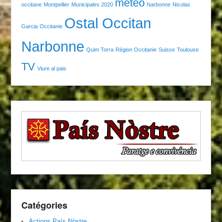
météo
occitane
Montpellier
Municipales 2020
Narbonne
Nicolas
Ostal Occitan
Garcia
Occitanie
Narbonne
Quim Torra
Région Occitanie
Suisse
Toulouse
TV
Viure al pais
Catégories
Actions País Nòstre