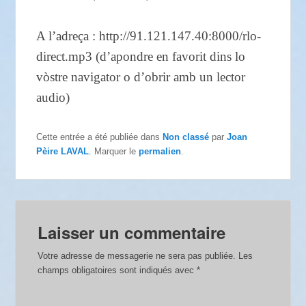
A l’adreça : http://91.121.147.40:8000/rlo-
direct.mp3 (d’apondre en favorit dins lo
vòstre navigator o d’obrir amb un lector
audio)
Cette entrée a été publiée dans
Non classé
par
Joan
Pèire LAVAL
. Marquer le
permalien
.
Laisser un commentaire
Votre adresse de messagerie ne sera pas publiée.
Les
champs obligatoires sont indiqués avec
*