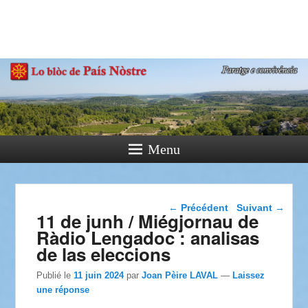
País Nòstre
Paratge e Convivència
Menu
Navigation dans les
←
Précédent
Suivant
→
11 de junh / Miégjornau de
articles
Ràdio Lengadoc : analisas
de las eleccions
Publié le
11 juin 2024
par
Joan Pèire LAVAL
—
Laissez
une réponse