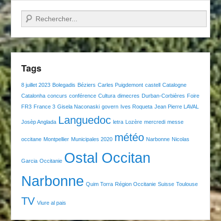
Recherche
Tags
8 juillet 2023
Bolegadis
Béziers
Carles Puigdemont
castell
Catalogne
Catalonha
concurs
conférence
Cultura
dimecres
Durban-Corbières
Foire
FR3
France 3
Gisela Naconaski
govern
Ives Roqueta
Jean Pierre LAVAL
Languedoc
Josèp Anglada
letra
Lozère
mercredi
messe
météo
occitane
Montpellier
Municipales 2020
Narbonne
Nicolas
Ostal Occitan
Garcia
Occitanie
Narbonne
Quim Torra
Région Occitanie
Suisse
Toulouse
TV
Viure al pais