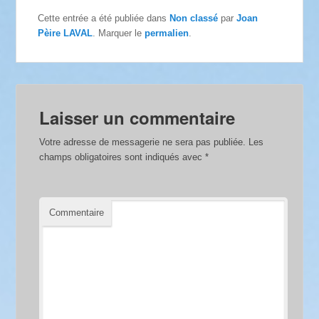
Cette entrée a été publiée dans
Non classé
par
Joan
Pèire LAVAL
. Marquer le
permalien
.
Laisser un commentaire
Votre adresse de messagerie ne sera pas publiée.
Les
champs obligatoires sont indiqués avec
*
Commentaire