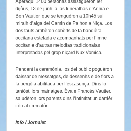
Aperaquí 1400 personas assistiguèron ièr
dijòus, 13 de junh, a las funeralhas d’Annia e
Ben Vautier, que se tenguèron a 10h45 sul
miralh d’aiga del Camin de Palhon a Niça. Los
dos taüts arribèron cobèrts de la bandièra
occitana estelada e acompanhats per l’imne
occitan e d’autras melodias tradicionalas
interpretadas pel grop niçard Nux Vomica.
Pendent la ceremònia, los del public poguèron
daissar de messatges, de dessenhs e de flors a
la pergòla abilitada per l’escasença. Dins lo
tantòst, lors mainatges, Èva e Francés Vautier,
saludèron lors parents dins l’intimitat un darrièr
còp al crematòri.
Info / Jornalet