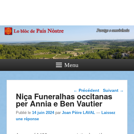
País Nòstre
Paratge e Convivència
Menu
Navigation dans les
←
Précédent
Suivant
→
Niça Funeralhas occitanas
articles
per Annia e Ben Vautier
Publié le
14 juin 2024
par
Joan Pèire LAVAL
—
Laissez
une réponse