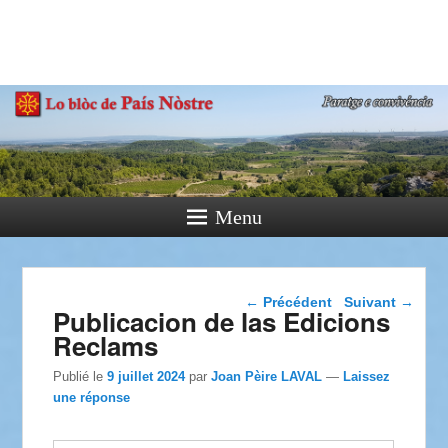
País Nòstre
Paratge e Convivència
Menu
Navigation dans les
←
Précédent
Suivant
→
Publicacion de las Edicions
articles
Reclams
Publié le
9 juillet 2024
par
Joan Pèire LAVAL
—
Laissez
une réponse