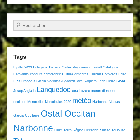
Recherche
Tags
8 juillet 2023
Bolegadis
Béziers
Carles Puigdemont
castell
Catalogne
Catalonha
concurs
conférence
Cultura
dimecres
Durban-Corbières
Foire
FR3
France 3
Gisela Naconaski
govern
Ives Roqueta
Jean Pierre LAVAL
Languedoc
Josèp Anglada
letra
Lozère
mercredi
messe
météo
occitane
Montpellier
Municipales 2020
Narbonne
Nicolas
Ostal Occitan
Garcia
Occitanie
Narbonne
Quim Torra
Région Occitanie
Suisse
Toulouse