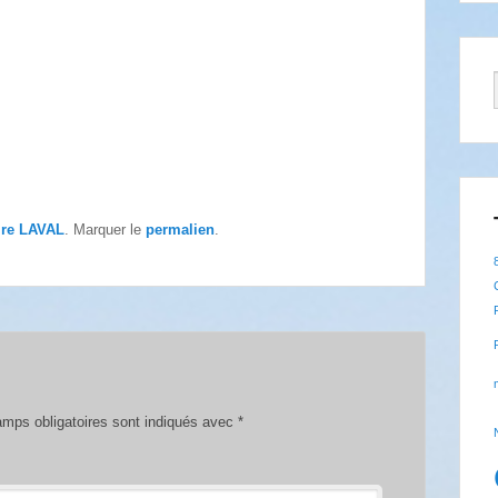
ire LAVAL
. Marquer le
permalien
.
mps obligatoires sont indiqués avec
*