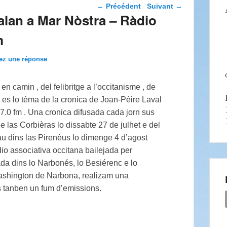
Navigation dans les
←
Précédent
Suivant
→
articles
alan a Mar Nòstra – Ràdio
m
ez une réponse
n camin , del felibritge a l’occitanisme , de
ia es lo tèma de la cronica de Joan-Pèire Laval
0 fm . Una cronica difusada cada jorn sus
 las Corbièras lo dissabte 27 de julhet e del
u dins las Pirenèus lo dimenge 4 d’agost
o associativa occitana bailejada per
da dins lo Narbonés, lo Besiérenc e lo
Washington de Narbona, realizam una
 tanben un fum d’emissions.