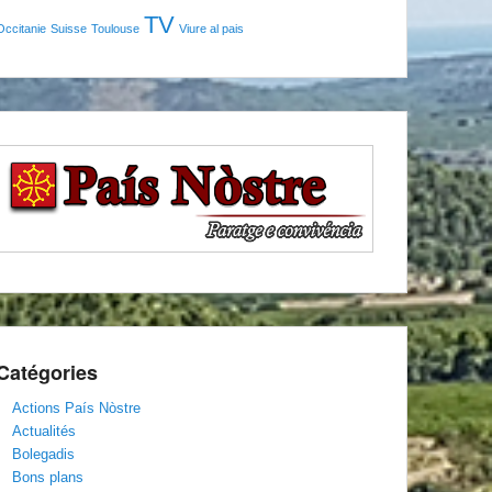
TV
Occitanie
Suisse
Toulouse
Viure al pais
Catégories
Actions País Nòstre
Actualités
Bolegadis
Bons plans