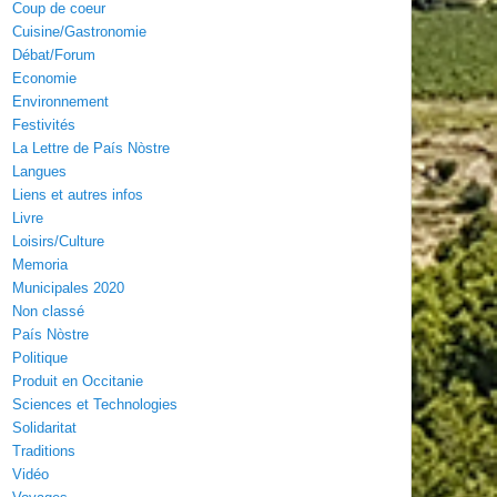
Coup de coeur
Cuisine/Gastronomie
Débat/Forum
Economie
Environnement
Festivités
La Lettre de País Nòstre
Langues
Liens et autres infos
Livre
Loisirs/Culture
Memoria
Municipales 2020
Non classé
País Nòstre
Politique
Produit en Occitanie
Sciences et Technologies
Solidaritat
Traditions
Vidéo