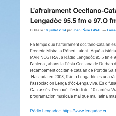
L’afrairament Occitano-Cat
Lengadòc 95.5 fm e 97.O f
Publié le
18 juillet 2024
par
Joan Pèire LAVAL
—
Laiss
Fa temps que l’afrairament occitano-catalan es e
Frederic Mistral a Ròbert Lafont . Aquèla istòr
MAR NÒSTRA , a Ràdio Lengadòc 95.5 fm e 97.
l’antena , abans la Fèsta Occitana de Durban de
recampament occitan e catalan de Port de Sala
.Nascuda en 2003, Ràdio Lengadòc es una ràdi
l’associacion Lenga d’òc-Lenga viva. Es difusa
Carcassés. Dempuèi l’estudi del 10 carrièra 
programacion musicala mai que mai latina mas
Ràdio Lengadoc https://www.lengadoc.eu