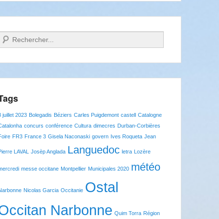
Recherche
Tags
8 juillet 2023
Bolegadis
Béziers
Carles Puigdemont
castell
Catalogne
Catalonha
concurs
conférence
Cultura
dimecres
Durban-Corbières
Foire
FR3
France 3
Gisela Naconaski
govern
Ives Roqueta
Jean
Languedoc
Pierre LAVAL
Josèp Anglada
letra
Lozère
météo
mercredi
messe occitane
Montpellier
Municipales 2020
Ostal
Narbonne
Nicolas Garcia
Occitanie
Occitan Narbonne
Quim Torra
Région