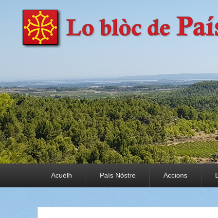
País Nòstre
Paratge e Convivència
Premier menu
Acuèlh
País Nòstre
Accions