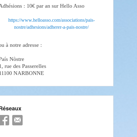
Adhésions : 10€ par an sur Hello Asso
https://www.helloasso.com/associations/pais-
nostre/adhesions/adherer-a-pais-nostre/
ou à notre adresse :
País Nòstre
1, rue des Passerelles
11100 NARBONNE
Réseaux