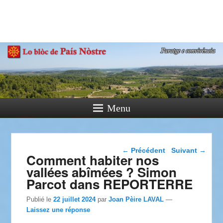
País Nòstre
Paratge e Convivència
Menu
Navigation dans les
←
Précédent
Suivant
→
Comment habiter nos
articles
vallées abîmées ? Simon
Parcot dans REPORTERRE
Publié le
22 juillet 2024
par
Joan Pèire LAVAL
—
Laissez une réponse