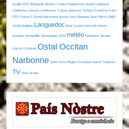
8 juillet 2023
Bolegadis
Béziers
Carles Puigdemont
castell
Catalogne
Catalonha
concurs
conférence
Cultura
dimecres
Durban-Corbières
Foire
FR3
France 3
Gisela Naconaski
govern
Ives Roqueta
Jean Pierre LAVAL
Languedoc
Josèp Anglada
letra
Lozère
mercredi
messe
météo
occitane
Montpellier
Municipales 2020
Narbonne
Nicolas
Ostal Occitan
Garcia
Occitanie
Narbonne
Quim Torra
Région Occitanie
Suisse
Toulouse
TV
Viure al pais