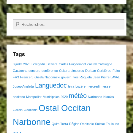
Recherche
Tags
8 juillet 2023
Bolegadis
Béziers
Carles Puigdemont
castell
Catalogne
Catalonha
concurs
conférence
Cultura
dimecres
Durban-Corbières
Foire
FR3
France 3
Gisela Naconaski
govern
Ives Roqueta
Jean Pierre LAVAL
Languedoc
Josèp Anglada
letra
Lozère
mercredi
messe
météo
occitane
Montpellier
Municipales 2020
Narbonne
Nicolas
Ostal Occitan
Garcia
Occitanie
Narbonne
Quim Torra
Région Occitanie
Suisse
Toulouse