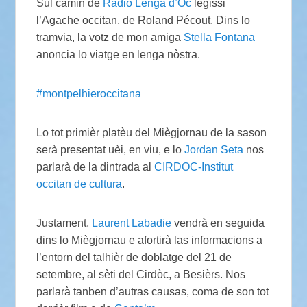
Sul camin de
Ràdio Lenga d’Òc
legissi
l’Agache occitan, de Roland Pécout. Dins lo
tramvia, la votz de mon amiga
Stella Fontana
anoncia lo viatge en lenga nòstra.
#montpelhieroccitana
Lo tot primièr platèu del Miègjornau de la sason
serà presentat uèi, en viu, e lo
Jordan Seta
nos
parlarà de la dintrada al
CIRDOC-Institut
occitan de cultura
.
Justament,
Laurent Labadie
vendrà en seguida
dins lo Miègjornau e afortirà las informacions a
l’entorn del talhièr de doblatge del 21 de
setembre, al sèti del Cirdòc, a Besièrs. Nos
parlarà tanben d’autras causas, coma de son tot