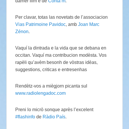
darrièr film e de
Conta’m
.
Per clavar, totas las novetats de l’associacion
Vias Patrimoine Pavidoc
, amb
Joan Marc
Zénon
.
Vaquí la dintrada e la vida que se debana en
occitan. Vaquí ma contribucion modèsta. Vos
rapèli qu’avèm besonh de vòstras idèas,
suggestions, criticas e entresenhas
Rendètz-vos a miègjorn picanta sul
www.radiolengadoc.com
Preni lo micrò sonque après l’excelent
#flashinfo
de
Ràdio País
.