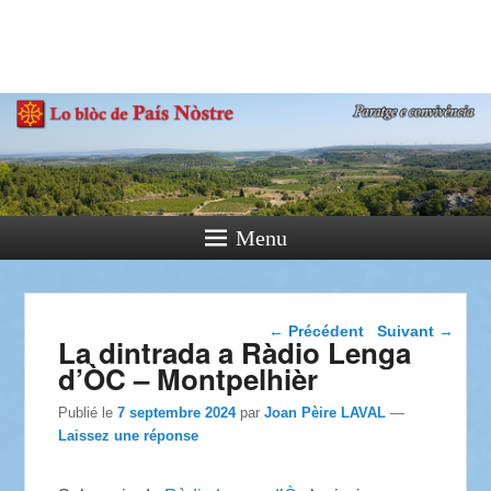
País Nòstre
Paratge e Convivència
Menu
Navigation dans les
←
Précédent
Suivant
→
La dintrada a Ràdio Lenga
articles
d’ÒC – Montpelhièr
Publié le
7 septembre 2024
par
Joan Pèire LAVAL
—
Laissez une réponse