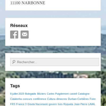
11100 NARBONNE
Réseaux
Recherche
Tags
8 juillet 2023
Bolegadis
Béziers
Carles Puigdemont
castell
Catalogne
Catalonha
concurs
conférence
Cultura
dimecres
Durban-Corbières
Foire
FR3
France 3
Gisela Naconaski
govern
Ives Roqueta
Jean Pierre LAVAL