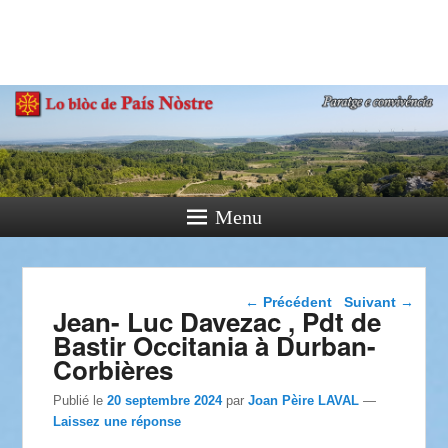
País Nòstre
Paratge e Convivència
Menu
Navigation dans les
←
Précédent
Suivant
→
Jean- Luc Davezac , Pdt de
articles
Bastir Occitania à Durban-
Corbières
Publié le
20 septembre 2024
par
Joan Pèire LAVAL
—
Laissez une réponse