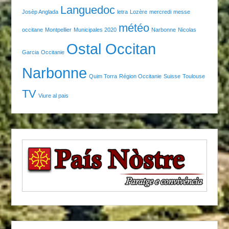
Languedoc
Josèp Anglada
letra
Lozère
mercredi
messe
météo
occitane
Montpellier
Municipales 2020
Narbonne
Nicolas
Ostal Occitan
Garcia
Occitanie
Narbonne
Quim Torra
Région Occitanie
Suisse
Toulouse
TV
Viure al pais