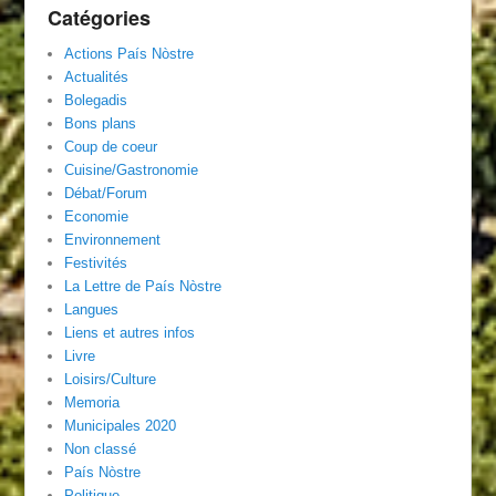
Catégories
Actions País Nòstre
Actualités
Bolegadis
Bons plans
Coup de coeur
Cuisine/Gastronomie
Débat/Forum
Economie
Environnement
Festivités
La Lettre de País Nòstre
Langues
Liens et autres infos
Livre
Loisirs/Culture
Memoria
Municipales 2020
Non classé
País Nòstre
Politique