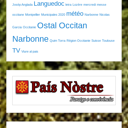
Languedoc
Josèp Anglada
letra
Lozère
mercredi
messe
météo
occitane
Montpellier
Municipales 2020
Narbonne
Nicolas
Ostal Occitan
Garcia
Occitanie
Narbonne
Quim Torra
Région Occitanie
Suisse
Toulouse
TV
Viure al pais