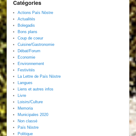
Catégories
Actions País Nòstre
Actualités
Bolegadis
Bons plans
Coup de coeur
Cuisine/Gastronomie
Débat/Forum
Economie
Environnement
Festivités
La Lettre de País Nòstre
Langues
Liens et autres infos
Livre
Loisirs/Culture
Memoria
Municipales 2020
Non classé
País Nòstre
Politique