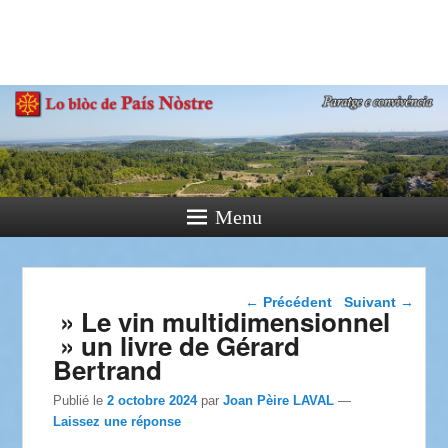
País Nòstre
Paratge e Convivència
Menu
Navigation dans les
←
Précédent
Suivant
→
» Le vin multidimensionnel
articles
» un livre de Gérard
Bertrand
Publié le
2 octobre 2024
par
Joan Pèire LAVAL
—
Laissez une réponse