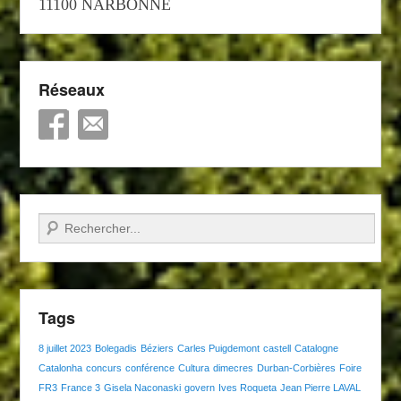
11100 NARBONNE
Réseaux
Recherche
Tags
8 juillet 2023
Bolegadis
Béziers
Carles Puigdemont
castell
Catalogne
Catalonha
concurs
conférence
Cultura
dimecres
Durban-Corbières
Foire
FR3
France 3
Gisela Naconaski
govern
Ives Roqueta
Jean Pierre LAVAL