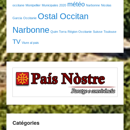
météo
occitane
Montpellier
Municipales 2020
Narbonne
Nicolas
Ostal Occitan
Garcia
Occitanie
Narbonne
Quim Torra
Région Occitanie
Suisse
Toulouse
TV
Viure al pais
Catégories