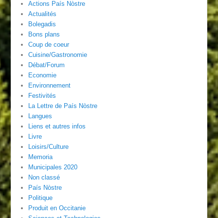
Actions País Nòstre
Actualités
Bolegadis
Bons plans
Coup de coeur
Cuisine/Gastronomie
Débat/Forum
Economie
Environnement
Festivités
La Lettre de País Nòstre
Langues
Liens et autres infos
Livre
Loisirs/Culture
Memoria
Municipales 2020
Non classé
País Nòstre
Politique
Produit en Occitanie