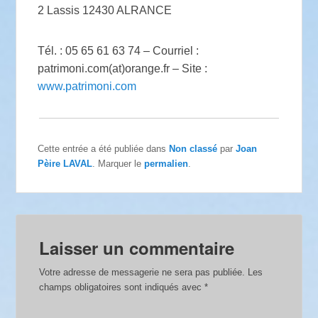
2 Lassis 12430 ALRANCE
Tél. : 05 65 61 63 74 – Courriel :
patrimoni.com(at)orange.fr – Site :
www.patrimoni.com
Cette entrée a été publiée dans
Non classé
par
Joan
Pèire LAVAL
. Marquer le
permalien
.
Laisser un commentaire
Votre adresse de messagerie ne sera pas publiée.
Les
champs obligatoires sont indiqués avec
*