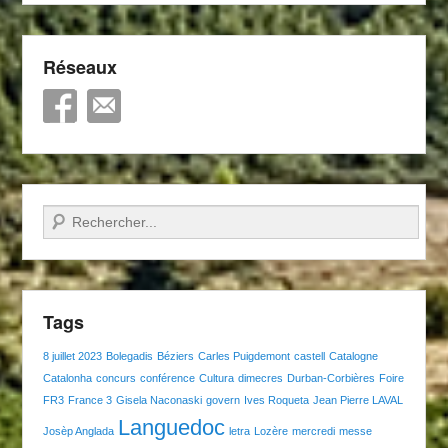
Réseaux
Recherche
Tags
8 juillet 2023
Bolegadis
Béziers
Carles Puigdemont
castell
Catalogne
Catalonha
concurs
conférence
Cultura
dimecres
Durban-Corbières
Foire
FR3
France 3
Gisela Naconaski
govern
Ives Roqueta
Jean Pierre LAVAL
Languedoc
Josèp Anglada
letra
Lozère
mercredi
messe