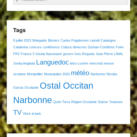
Tags
8 juillet 2023
Bolegadis
Béziers
Carles Puigdemont
castell
Catalogne
Catalonha
concurs
conférence
Cultura
dimecres
Durban-Corbières
Foire
FR3
France 3
Gisela Naconaski
govern
Ives Roqueta
Jean Pierre LAVAL
Languedoc
Josèp Anglada
letra
Lozère
mercredi
messe
météo
occitane
Montpellier
Municipales 2020
Narbonne
Nicolas
Ostal Occitan
Garcia
Occitanie
Narbonne
Quim Torra
Région Occitanie
Suisse
Toulouse
TV
Viure al pais