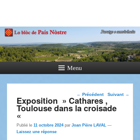
País Nòstre
Paratge e Convivència
Menu
Navigation dans les
←
Précédent
Suivant
→
Exposition » Cathares ,
articles
Toulouse dans la croisade
«
Publié le
11 octobre 2024
par
Joan Pèire LAVAL
—
Laissez une réponse