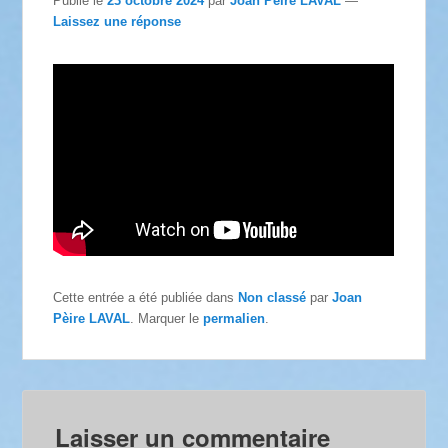
Publié le
23 octobre 2024
par
Joan Pèire LAVAL
—
Laissez une réponse
Cette entrée a été publiée dans
Non classé
par
Joan
Pèire LAVAL
. Marquer le
permalien
.
Laisser un commentaire