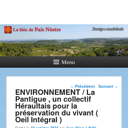
País Nòstre
Paratge e Convivència
Menu
Navigation dans les
←
Précédent
Suivant
→
ENVIRONNEMENT / La
articles
Pantigue , un collectif
Héraultais pour la
préservation du vivant (
Oeil Intégral )