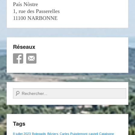
País Nòstre
1, rue des Passerelles
11100 NARBONNE
Réseaux
Recherche
Tags
8 juillet 2023
Bolegadis
Béziers
Carles Puigdemont
castell
Catalogne