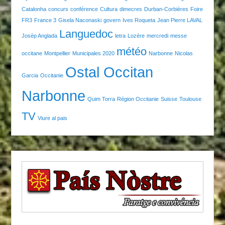
Catalonha
concurs
conférence
Cultura
dimecres
Durban-Corbières
Foire
FR3
France 3
Gisela Naconaski
govern
Ives Roqueta
Jean Pierre LAVAL
Languedoc
Josèp Anglada
letra
Lozère
mercredi
messe
météo
occitane
Montpellier
Municipales 2020
Narbonne
Nicolas
Ostal Occitan
Garcia
Occitanie
Narbonne
Quim Torra
Région Occitanie
Suisse
Toulouse
TV
Viure al pais