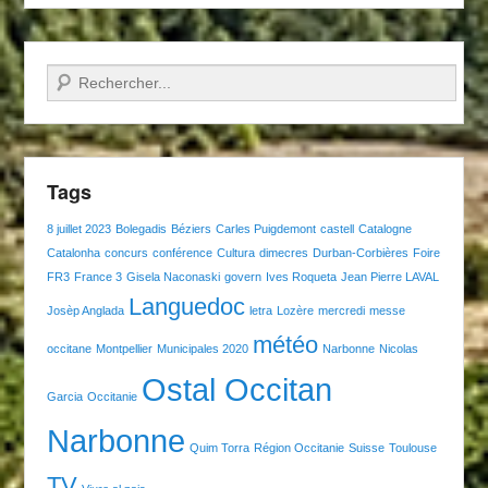
Recherche
Tags
8 juillet 2023
Bolegadis
Béziers
Carles Puigdemont
castell
Catalogne
Catalonha
concurs
conférence
Cultura
dimecres
Durban-Corbières
Foire
FR3
France 3
Gisela Naconaski
govern
Ives Roqueta
Jean Pierre LAVAL
Languedoc
Josèp Anglada
letra
Lozère
mercredi
messe
météo
occitane
Montpellier
Municipales 2020
Narbonne
Nicolas
Ostal Occitan
Garcia
Occitanie
Narbonne
Quim Torra
Région Occitanie
Suisse
Toulouse
TV