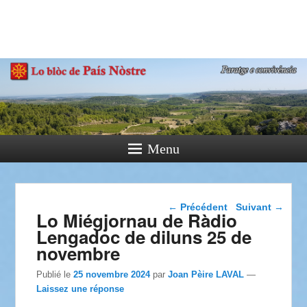
País Nòstre
Paratge e Convivència
Menu
Navigation dans les
←
Précédent
Suivant
→
Lo Miégjornau de Ràdio
articles
Lengadoc de diluns 25 de
novembre
Publié le
25 novembre 2024
par
Joan Pèire LAVAL
—
Laissez une réponse