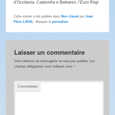
d’Occitania, Catalonha e Baleares, l’Euro Regi
Cette entrée a été publiée dans
Non classé
par
Joan
Pèire LAVAL
. Marquer le
permalien
.
Laisser un commentaire
Votre adresse de messagerie ne sera pas publiée.
Les
champs obligatoires sont indiqués avec
*
Commentaire