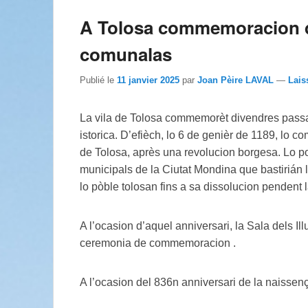
A Tolosa commemoracion de 
comunalas
Publié le
11 janvier 2025
par
Joan Pèire LAVAL
—
Lais
La vila de Tolosa commemorèt divendres passat
istorica. D’efièch, lo 6 de genièr de 1189, lo c
de Tolosa, après una revolucion borgesa. Lo 
municipals de la Ciutat Mondina que bastirián 
lo pòble tolosan fins a sa dissolucion pendent
A l’ocasion d’aquel anniversari, la Sala dels Il
ceremonia de commemoracion .
A l’ocasion del 836n anniversari de la naiss