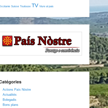
TV
Occitanie
Suisse
Toulouse
Viure al pais
Catégories
Actions País Nòstre
Actualités
Bolegadis
Bons plans