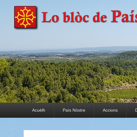
País Nòstre
Paratge e Convivència
Premier menu
Acuèlh
País Nòstre
Accions