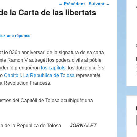
Navigation dans les
←
Précédent
Suivant
→
articles
la Carta de las libertats
sez une réponse
 lo 836n anniversari de la signatura de sa carta
omte Ramon V autregèt los poders civils al pòble
poder lo prenguèron
los capítols
, los dotze oficièrs
lo
Capitòli
.
La Republica de Tolosa
representèt
 la Revolucion Francesa.
lustres del Capitòli de Tolosa aculhiguèt una
ença de la Republica de Tolosa
JORNALET