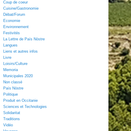
Coup de coeur
Cuisine/Gastronomie
Débat/Forum
Economie
Environnement
Festivités
La Lettre de País Nòstre
Langues
Liens et autres infos
Livre
Loisirs/Culture
Memoria
Municipales 2020
Non classé
País Nòstre
Politique
Produit en Occitanie
Sciences et Technologies
Solidaritat
Traditions
Vidéo