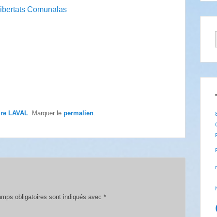
ire LAVAL
. Marquer le
permalien
.
mps obligatoires sont indiqués avec
*