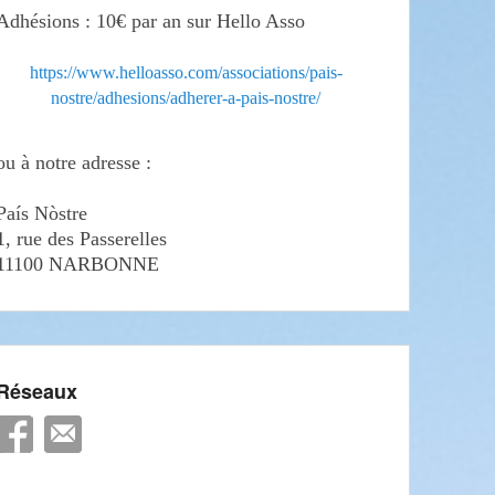
Adhésions : 10€ par an sur Hello Asso
https://www.helloasso.com/associations/pais-
nostre/adhesions/adherer-a-pais-nostre/
ou à notre adresse :
País Nòstre
1, rue des Passerelles
11100 NARBONNE
Réseaux