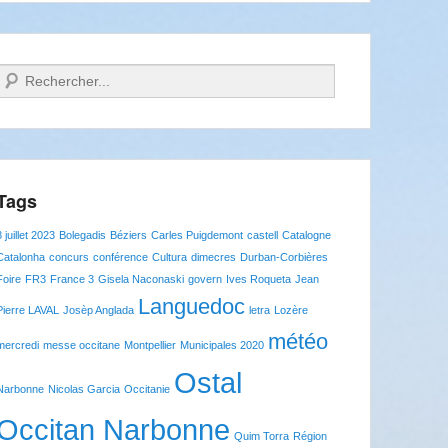
Recherche
Tags
8 juillet 2023
Bolegadis
Béziers
Carles Puigdemont
castell
Catalogne
Catalonha
concurs
conférence
Cultura
dimecres
Durban-Corbières
Foire
FR3
France 3
Gisela Naconaski
govern
Ives Roqueta
Jean
Languedoc
Pierre LAVAL
Josèp Anglada
letra
Lozère
météo
mercredi
messe occitane
Montpellier
Municipales 2020
Ostal
Narbonne
Nicolas Garcia
Occitanie
Occitan Narbonne
Quim Torra
Région