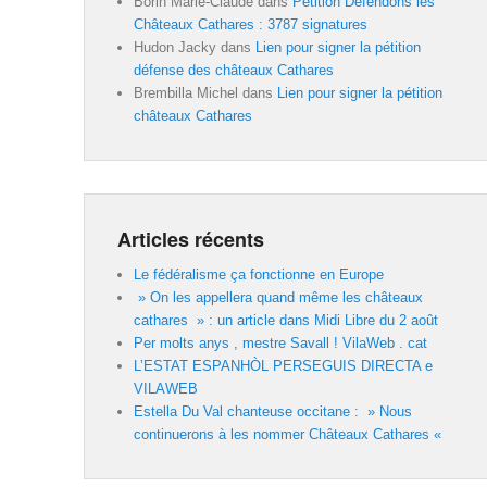
Borin Marie-Claude
dans
Pétition Défendons les
Châteaux Cathares : 3787 signatures
Hudon Jacky
dans
Lien pour signer la pétition
défense des châteaux Cathares
Brembilla Michel
dans
Lien pour signer la pétition
châteaux Cathares
Articles récents
Le fédéralisme ça fonctionne en Europe
» On les appellera quand même les châteaux
cathares » : un article dans Midi Libre du 2 août
Per molts anys , mestre Savall ! VilaWeb . cat
L’ESTAT ESPANHÒL PERSEGUIS DIRECTA e
VILAWEB
Estella Du Val chanteuse occitane : » Nous
continuerons à les nommer Châteaux Cathares «