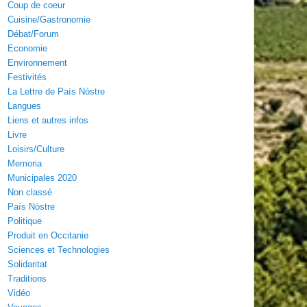
Coup de coeur
Cuisine/Gastronomie
Débat/Forum
Economie
Environnement
Festivités
La Lettre de País Nòstre
Langues
Liens et autres infos
Livre
Loisirs/Culture
Memoria
Municipales 2020
Non classé
País Nòstre
Politique
Produit en Occitanie
Sciences et Technologies
Solidaritat
Traditions
Vidéo