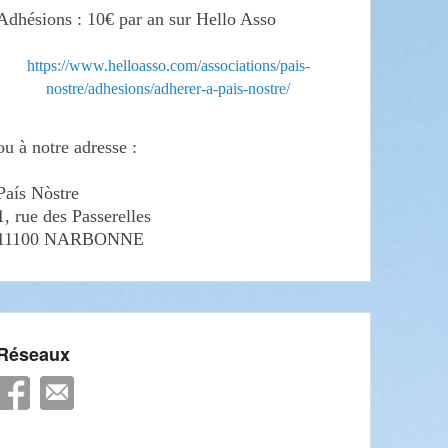
Adhésions : 10€ par an sur Hello Asso
https://www.helloasso.com/associations/pais-
nostre/adhesions/adherer-a-pais-nostre/
ou à notre adresse :
País Nòstre
1, rue des Passerelles
11100 NARBONNE
Réseaux