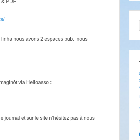
l & PDF
s/
a linha nous avons 2 espaces pub, nous
maginòt via Helloasso ::
ournal et sur le site n’hésitez pas à nous