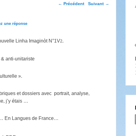
Navigation dans les
←
Précédent
Suivant
→
articles
ez une réponse
.
nouvelle Linha Imaginòt N°1V
2
 & anti-unitariste
lturelle ».
riques et dossiers avec portrait, analyse,
e, j’y étais …
is… En Langues de France…