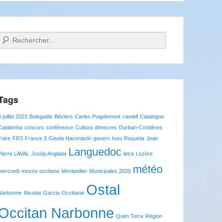
Recherche
Tags
8 juillet 2023
Bolegadis
Béziers
Carles Puigdemont
castell
Catalogne
Catalonha
concurs
conférence
Cultura
dimecres
Durban-Corbières
Foire
FR3
France 3
Gisela Naconaski
govern
Ives Roqueta
Jean
Languedoc
Pierre LAVAL
Josèp Anglada
letra
Lozère
météo
mercredi
messe occitane
Montpellier
Municipales 2020
Ostal
Narbonne
Nicolas Garcia
Occitanie
Occitan Narbonne
Quim Torra
Région