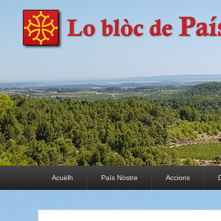
País Nòstre
Paratge e Convivència
Premier menu
Acuèlh
País Nòstre
Accions