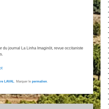
r du journal La Linha Imaginòt, revue occitaniste
s.
ot
ire LAVAL
. Marquer le
permalien
.