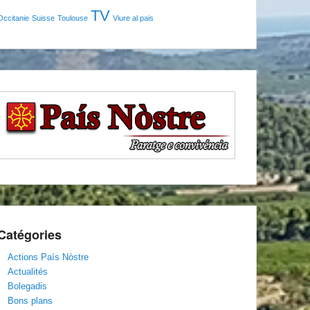
TV
Occitanie
Suisse
Toulouse
Viure al pais
Catégories
Actions País Nòstre
Actualités
Bolegadis
Bons plans