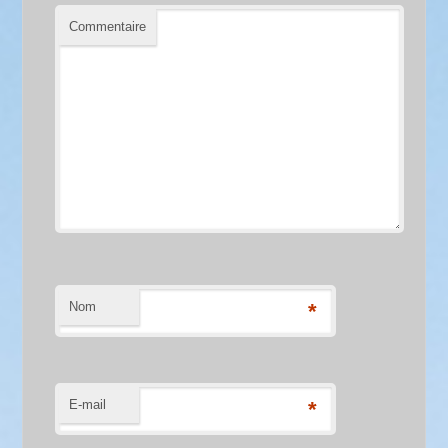
Commentaire
Nom
*
E-mail
*