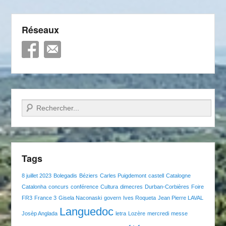
Réseaux
Recherche
Tags
8 juillet 2023
Bolegadis
Béziers
Carles Puigdemont
castell
Catalogne
Catalonha
concurs
conférence
Cultura
dimecres
Durban-Corbières
Foire
FR3
France 3
Gisela Naconaski
govern
Ives Roqueta
Jean Pierre LAVAL
Languedoc
Josèp Anglada
letra
Lozère
mercredi
messe