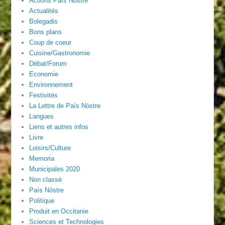
Actions País Nòstre
Actualités
Bolegadis
Bons plans
Coup de coeur
Cuisine/Gastronomie
Débat/Forum
Economie
Environnement
Festivités
La Lettre de País Nòstre
Langues
Liens et autres infos
Livre
Loisirs/Culture
Memoria
Municipales 2020
Non classé
País Nòstre
Politique
Produit en Occitanie
Sciences et Technologies