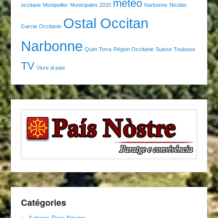
météo
occitane
Montpellier
Municipales 2020
Narbonne
Nicolas
Ostal Occitan
Garcia
Occitanie
Narbonne
Quim Torra
Région Occitanie
Suisse
Toulouse
TV
Viure al pais
Catégories