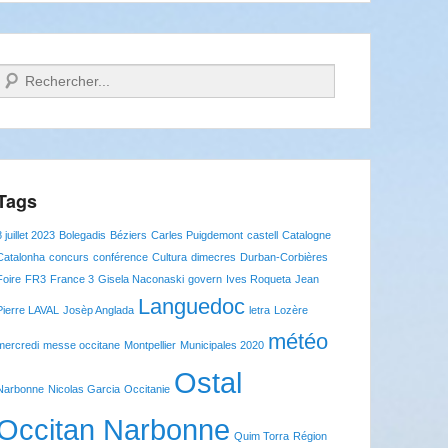
Recherche
Tags
8 juillet 2023
Bolegadis
Béziers
Carles Puigdemont
castell
Catalogne
Catalonha
concurs
conférence
Cultura
dimecres
Durban-Corbières
Foire
FR3
France 3
Gisela Naconaski
govern
Ives Roqueta
Jean
Languedoc
Pierre LAVAL
Josèp Anglada
letra
Lozère
météo
mercredi
messe occitane
Montpellier
Municipales 2020
Ostal
Narbonne
Nicolas Garcia
Occitanie
Occitan Narbonne
Quim Torra
Région