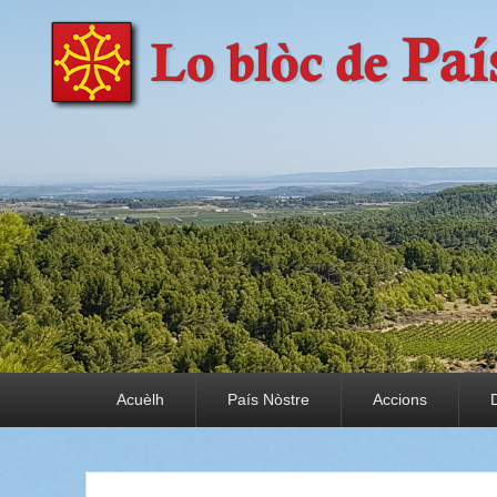
País Nòstre
Paratge e Convivència
Premier menu
Acuèlh
País Nòstre
Accions