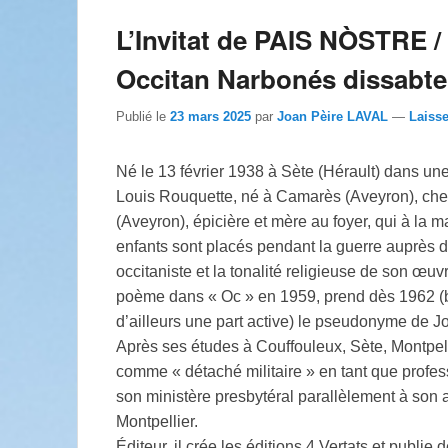
L’Invitat de PAIS NÒSTRE / 
Occitan Narbonés dissabte 
Publié le
23 mars 2025
par
Joan Pèire LAVAL
—
Laiss
Né le 13 février 1938 à Sète (Hérault) dans une 
Louis Rouquette, né à Camarès (Aveyron), che
(Aveyron), épicière et mère au foyer, qui à la 
enfants sont placés pendant la guerre auprès d
occitaniste et la tonalité religieuse de son œu
poème dans « Oc » en 1959, prend dès 1962 (bi
d’ailleurs une part active) le pseudonyme de J
Après ses études à Couffouleux, Sète, Montpellie
comme « détaché militaire » en tant que profess
son ministère presbytéral parallèlement à son 
Montpellier.
Éditeur, il crée les éditions 4 Vertats et publi