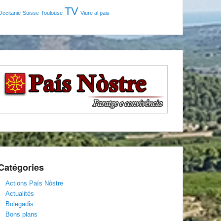
TV
Occitanie
Suisse
Toulouse
Viure al pais
Catégories
Actions País Nòstre
Actualités
Bolegadis
Bons plans