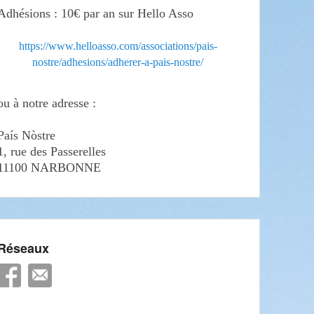
Adhésions : 10€ par an sur Hello Asso
https://www.helloasso.com/associations/pais-
nostre/adhesions/adherer-a-pais-nostre/
ou à notre adresse :
País Nòstre
1, rue des Passerelles
11100 NARBONNE
Réseaux