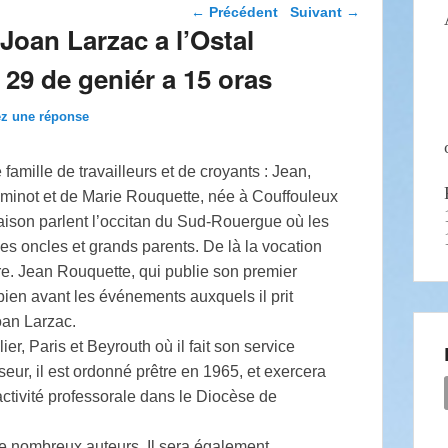
Navigation dans les
←
Précédent
Suivant
→
articles
Joan Larzac a l’Ostal
29 de geniér a 15 oras
ez une réponse
famille de travailleurs et de croyants : Jean,
minot et de Marie Rouquette, née à Couffouleux
maison parlent l’occitan du Sud-Rouergue où les
es oncles et grands parents. De là la vocation
vre. Jean Rouquette, qui publie son premier
en avant les événements auxquels il prit
oan Larzac.
r, Paris et Beyrouth où il fait son service
eur, il est ordonné prêtre en 1965, et exercera
activité professorale dans le Diocèse de
e de nombreux auteurs. Il sera également