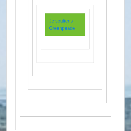
Je soutiens
Greenpeace