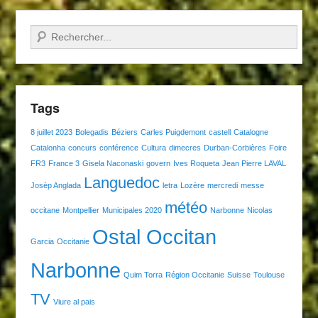
Recherche
Tags
8 juillet 2023
Bolegadis
Béziers
Carles Puigdemont
castell
Catalogne
Catalonha
concurs
conférence
Cultura
dimecres
Durban-Corbières
Foire
FR3
France 3
Gisela Naconaski
govern
Ives Roqueta
Jean Pierre LAVAL
Languedoc
Josèp Anglada
letra
Lozère
mercredi
messe
météo
occitane
Montpellier
Municipales 2020
Narbonne
Nicolas
Ostal Occitan
Garcia
Occitanie
Narbonne
Quim Torra
Région Occitanie
Suisse
Toulouse
TV
Viure al pais