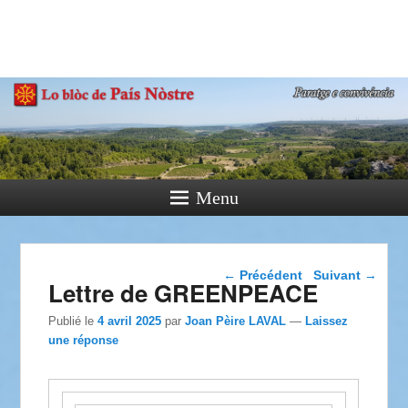
País Nòstre
Paratge e Convivència
Menu
Navigation dans les
←
Précédent
Suivant
→
Lettre de GREENPEACE
articles
Publié le
4 avril 2025
par
Joan Pèire LAVAL
—
Laissez
une réponse