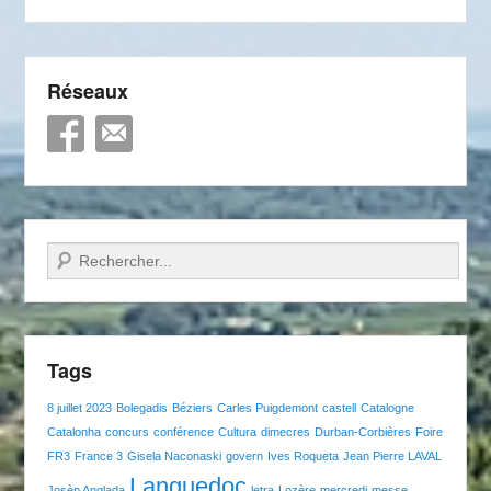
Réseaux
Recherche
Tags
8 juillet 2023
Bolegadis
Béziers
Carles Puigdemont
castell
Catalogne
Catalonha
concurs
conférence
Cultura
dimecres
Durban-Corbières
Foire
FR3
France 3
Gisela Naconaski
govern
Ives Roqueta
Jean Pierre LAVAL
Languedoc
Josèp Anglada
letra
Lozère
mercredi
messe