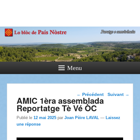
País Nòstre
Paratge e Convivència
Menu
Navigation dans les
←
Précédent
Suivant
→
AMIC 1èra assemblada
articles
Reportatge Tè Vé ÒC
Publié le
12 mai 2025
par
Joan Pèire LAVAL
—
Laissez
une réponse