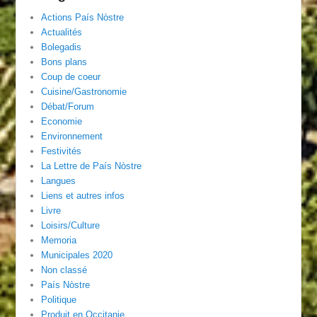
Actions País Nòstre
Actualités
Bolegadis
Bons plans
Coup de coeur
Cuisine/Gastronomie
Débat/Forum
Economie
Environnement
Festivités
La Lettre de País Nòstre
Langues
Liens et autres infos
Livre
Loisirs/Culture
Memoria
Municipales 2020
Non classé
País Nòstre
Politique
Produit en Occitanie