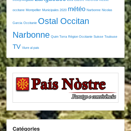
météo
occitane
Montpellier
Municipales 2020
Narbonne
Nicolas
Ostal Occitan
Garcia
Occitanie
Narbonne
Quim Torra
Région Occitanie
Suisse
Toulouse
TV
Viure al pais
Catégories