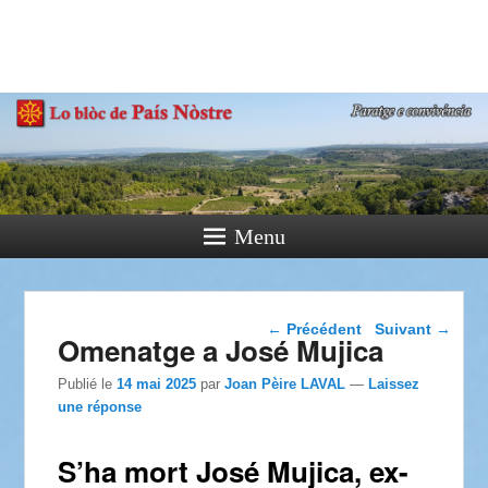
País Nòstre
Paratge e Convivència
Menu
Navigation dans les
←
Précédent
Suivant
→
Omenatge a José Mujica
articles
Publié le
14 mai 2025
par
Joan Pèire LAVAL
—
Laissez
une réponse
S’ha mort José Mujica, ex-