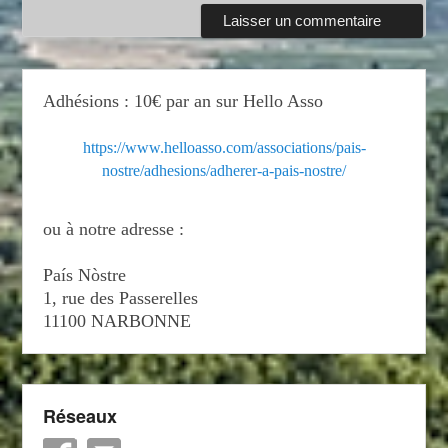
Adhésions : 10€ par an sur Hello Asso
https://www.helloasso.com/associations/pais-
nostre/adhesions/adherer-a-pais-nostre/
ou à notre adresse :
País Nòstre
1, rue des Passerelles
11100 NARBONNE
Réseaux