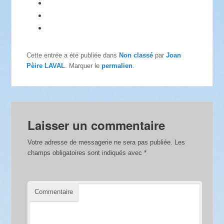
Cette entrée a été publiée dans
Non classé
par
Joan
Pèire LAVAL
. Marquer le
permalien
.
Laisser un commentaire
Votre adresse de messagerie ne sera pas publiée.
Les
champs obligatoires sont indiqués avec
*
Commentaire