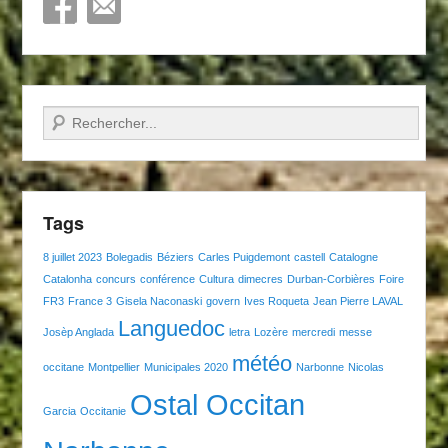
Recherche
Tags
8 juillet 2023
Bolegadis
Béziers
Carles Puigdemont
castell
Catalogne
Catalonha
concurs
conférence
Cultura
dimecres
Durban-Corbières
Foire
FR3
France 3
Gisela Naconaski
govern
Ives Roqueta
Jean Pierre LAVAL
Languedoc
Josèp Anglada
letra
Lozère
mercredi
messe
météo
occitane
Montpellier
Municipales 2020
Narbonne
Nicolas
Ostal Occitan
Garcia
Occitanie