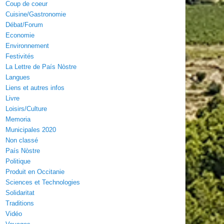
Coup de coeur
Cuisine/Gastronomie
Débat/Forum
Economie
Environnement
Festivités
La Lettre de País Nòstre
Langues
Liens et autres infos
Livre
Loisirs/Culture
Memoria
Municipales 2020
Non classé
País Nòstre
Politique
Produit en Occitanie
Sciences et Technologies
Solidaritat
Traditions
Vidéo