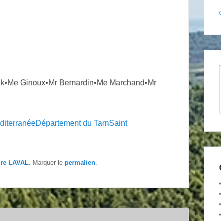
k•Me Ginoux•Mr Bernardin•Me Marchand•Mr
diterranée
Département du Tarn
Saint
ire LAVAL
. Marquer le
permalien
.