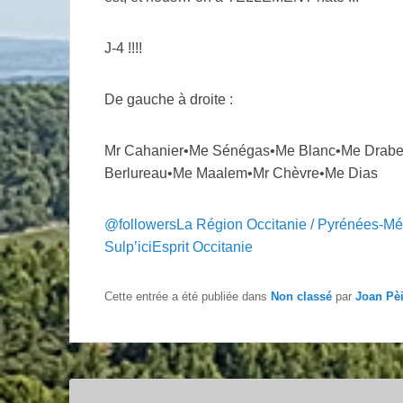
J-4 !!!!
De gauche à droite :
Mr Cahanier•Me Sénégas•Me Blanc•Me Drabe
Berlureau•Me Maalem•Mr Chèvre•Me Dias
@followers
La Région Occitanie / Pyrénées-Mé
Sulp’ici
Esprit Occitanie
Cette entrée a été publiée dans
Non classé
par
Joan Pè