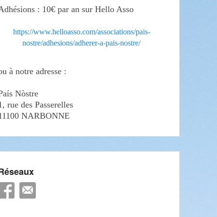
Adhésions : 10€ par an sur Hello Asso
https://www.helloasso.com/associations/pais-
nostre/adhesions/adherer-a-pais-nostre/
ou à notre adresse :
País Nòstre
1, rue des Passerelles
11100 NARBONNE
Réseaux