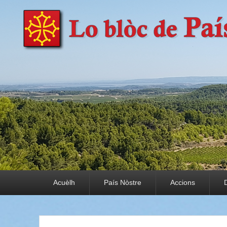
País Nòstre
Paratge e Convivència
Premier menu
Acuèlh
País Nòstre
Accions