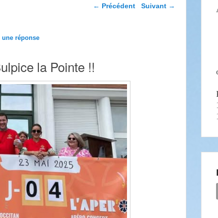
Navigation dans les
←
Précédent
Suivant
→
articles
z une réponse
lpice la Pointe !!