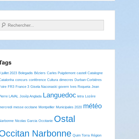
Recherche
Tags
8 juillet 2023
Bolegadis
Béziers
Carles Puigdemont
castell
Catalogne
Catalonha
concurs
conférence
Cultura
dimecres
Durban-Corbières
Foire
FR3
France 3
Gisela Naconaski
govern
Ives Roqueta
Jean
Languedoc
Pierre LAVAL
Josèp Anglada
letra
Lozère
météo
mercredi
messe occitane
Montpellier
Municipales 2020
Ostal
Narbonne
Nicolas Garcia
Occitanie
Occitan Narbonne
Quim Torra
Région