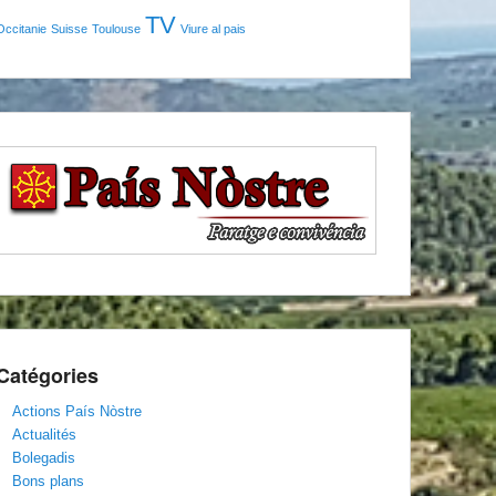
TV
Occitanie
Suisse
Toulouse
Viure al pais
Catégories
Actions País Nòstre
Actualités
Bolegadis
Bons plans