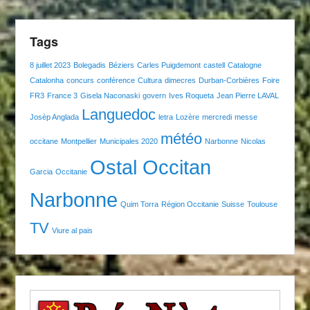
Tags
8 juillet 2023
Bolegadis
Béziers
Carles Puigdemont
castell
Catalogne
Catalonha
concurs
conférence
Cultura
dimecres
Durban-Corbières
Foire
FR3
France 3
Gisela Naconaski
govern
Ives Roqueta
Jean Pierre LAVAL
Languedoc
Josèp Anglada
letra
Lozère
mercredi
messe
météo
occitane
Montpellier
Municipales 2020
Narbonne
Nicolas
Ostal Occitan
Garcia
Occitanie
Narbonne
Quim Torra
Région Occitanie
Suisse
Toulouse
TV
Viure al pais