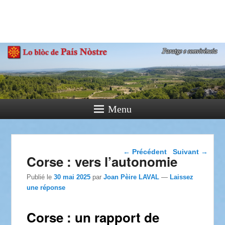
País Nòstre
Paratge e Convivència
Menu
Navigation dans les
←
Précédent
Suivant
→
Corse : vers l’autonomie
articles
Publié le
30 mai 2025
par
Joan Pèire LAVAL
—
Laissez
une réponse
Corse : un rapport de