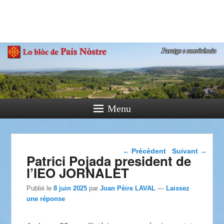
País Nòstre
Paratge e Convivència
Menu
Navigation dans les
←
Précédent
Suivant
→
Patrici Pojada president de
articles
l’IEO JORNALET
Publié le
8 juin 2025
par
Joan Pèire LAVAL
—
Laissez
une réponse