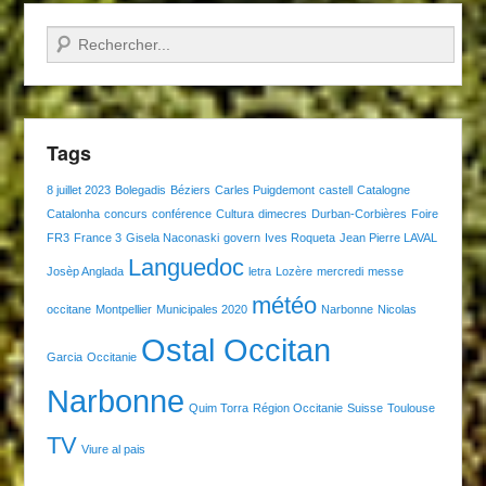
Recherche
Tags
8 juillet 2023
Bolegadis
Béziers
Carles Puigdemont
castell
Catalogne
Catalonha
concurs
conférence
Cultura
dimecres
Durban-Corbières
Foire
FR3
France 3
Gisela Naconaski
govern
Ives Roqueta
Jean Pierre LAVAL
Languedoc
Josèp Anglada
letra
Lozère
mercredi
messe
météo
occitane
Montpellier
Municipales 2020
Narbonne
Nicolas
Ostal Occitan
Garcia
Occitanie
Narbonne
Quim Torra
Région Occitanie
Suisse
Toulouse
TV
Viure al pais