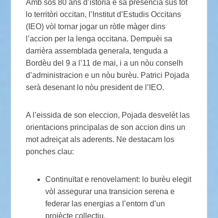
Amb sos 80 ans d’istòria e sa preséncia sus tot
lo territòri occitan, l’Institut d’Estudis Occitans
(IEO) vòl tornar jogar un ròtle màger dins
l’accion per la lenga occitana. Dempuèi sa
darrièra assemblada generala, tenguda a
Bordèu del 9 a l’11 de mai, i a un nòu conselh
d’administracion e un nòu burèu. Patrici Pojada
serà desenant lo nòu president de l’IEO.
A l’eissida de son eleccion, Pojada desvelèt las
orientacions principalas de son accion dins un
mot adreiçat als aderents. Ne destacam los
ponches clau:
Continuïtat e renovelament: lo burèu elegit
vòl assegurar una transicion serena e
federar las energias a l’entorn d’un
projècte collectiu.