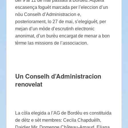
del 9 al 11 de mai passats a Bordèu. Aquela
escasença foguèt marcada per l’eleccion d’un
nòu Conselh d’Administracion e,
posteriorament, lo 27 de mai, s’elegiguèt, per
mejan d’un mòde d’escrutinh electronic
anonimat, d’un burèu encargat de menar a bon
tèrme las missions de l’associacion.
Un Conselh d’Administracion
renovelat
La còla elegida a l’AG de Bordèu es constituida
de dètz e sèt membres: Cecila Chapduèlh,
Daidier Mir, Domenge Château-Arnaud, Eliana