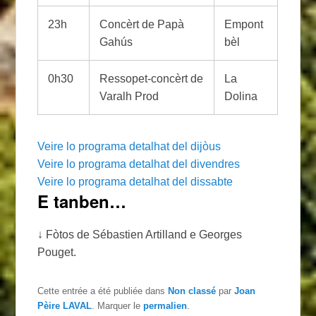
23h
Concèrt de Papà
Empont
Gahús
bèl
0h30
Ressopet-concèrt de
La
Varalh Prod
Dolina
Veire lo programa detalhat del dijòus
Veire lo programa detalhat del divendres
Veire lo programa detalhat del dissabte
E tanben…
↓ Fòtos de Sébastien Artilland e Georges
Pouget.
Cette entrée a été publiée dans
Non classé
par
Joan
Pèire LAVAL
. Marquer le
permalien
.