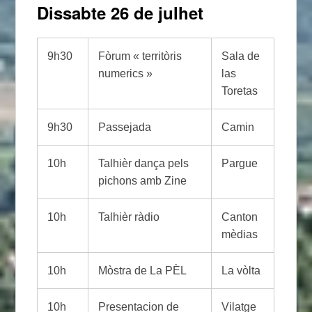
Dissabte 26 de julhet
9h30
Fòrum « territòris
Sala de
numerics »
las
Toretas
9h30
Passejada
Camin
10h
Talhièr dança pels
Pargue
pichons amb Zine
10h
Talhièr ràdio
Canton
mèdias
10h
Mòstra de La PÈL
La vòlta
10h
Presentacion de
Vilatge