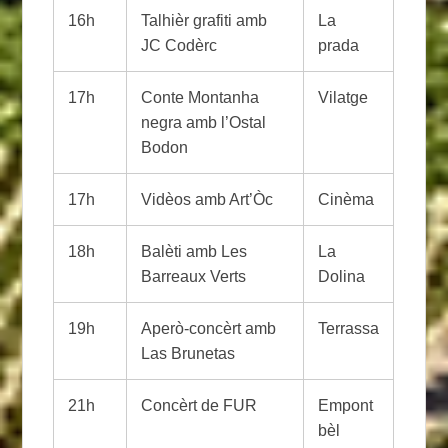
16h
Talhièr grafiti amb
La
JC Codèrc
prada
17h
Conte Montanha
Vilatge
negra amb l’Ostal
Bodon
17h
Vidèos amb Art’Òc
Cinèma
18h
Balèti amb Les
La
Barreaux Verts
Dolina
19h
Aperò-concèrt amb
Terrassa
Las Brunetas
21h
Concèrt de FUR
Empont
bèl