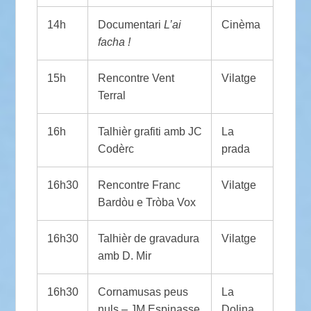
14h
Documentari
L’ai
Cinèma
facha !
15h
Rencontre Vent
Vilatge
Terral
16h
Talhièr grafiti amb JC
La
Codèrc
prada
16h30
Rencontre Franc
Vilatge
Bardòu e Tròba Vox
16h30
Talhièr de gravadura
Vilatge
amb D. Mir
16h30
Cornamusas peus
La
nuls – JM Espinasse
Dolina