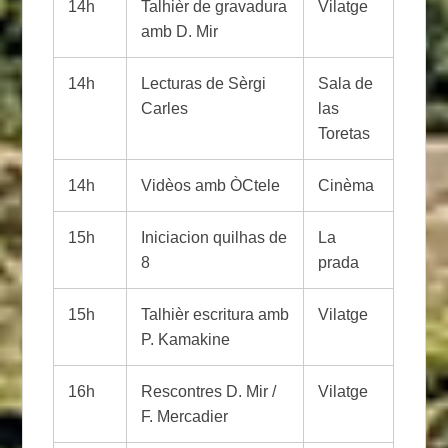
14h
Talhièr de gravadura
Vilatge
amb D. Mir
14h
Lecturas de Sèrgi
Sala de
Carles
las
Toretas
14h
Vidèos amb ÒCtele
Cinèma
15h
Iniciacion quilhas de
La
8
prada
15h
Talhièr escritura amb
Vilatge
P. Kamakine
16h
Rescontres D. Mir /
Vilatge
F. Mercadier