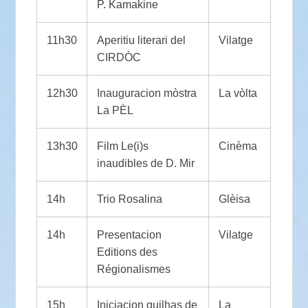
P. Kamakine
11h30
Aperitiu literari del
Vilatge
CIRDÒC
12h30
Inauguracion mòstra
La vòlta
La PÈL
13h30
Film Le(i)s
Cinèma
inaudibles de D. Mir
14h
Trio Rosalina
Glèisa
14h
Presentacion
Vilatge
Editions des
Régionalismes
15h
Iniciacion quilhas de
La