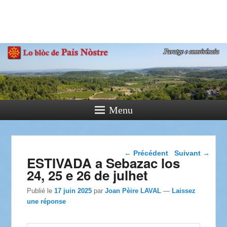
País Nòstre
Paratge e Convivència
Menu
Navigation dans les
←
Précédent
Suivant
→
ESTIVADA a Sebazac los
articles
24, 25 e 26 de julhet
Publié le
17 juin 2025
par
Joan Pèire LAVAL
—
Laissez
une réponse