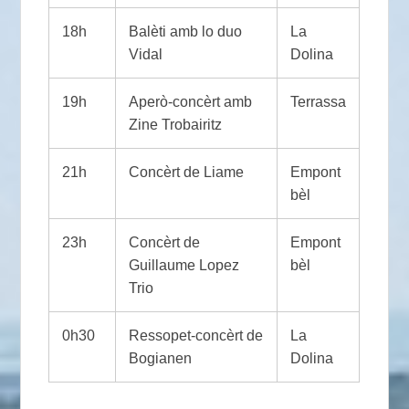
18h
Balèti amb lo duo
La
Vidal
Dolina
19h
Aperò-concèrt amb
Terrassa
Zine Trobairitz
21h
Concèrt de Liame
Empont
bèl
23h
Concèrt de
Empont
Guillaume Lopez
bèl
Trio
0h30
Ressopet-concèrt de
La
Bogianen
Dolina