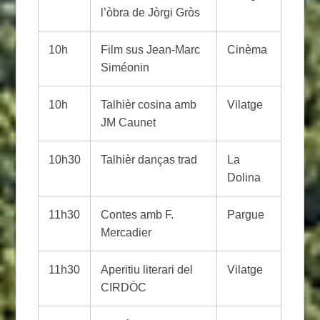
l’òbra de Jòrgi Gròs
10h
Film sus Jean-Marc
Cinèma
Siméonin
10h
Talhièr cosina amb
Vilatge
JM Caunet
10h30
Talhièr danças trad
La
Dolina
11h30
Contes amb F.
Pargue
Mercadier
11h30
Aperitiu literari del
Vilatge
CIRDÒC