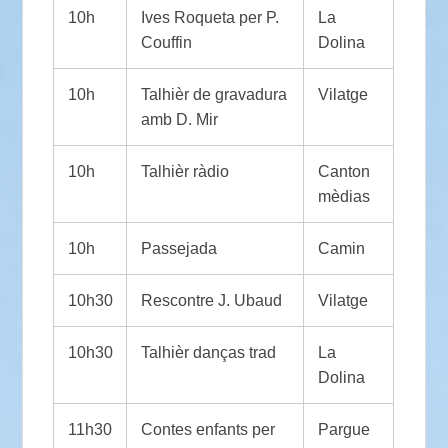
10h
Ives Roqueta per P.
La
Couffin
Dolina
10h
Talhièr de gravadura
Vilatge
amb D. Mir
10h
Talhièr ràdio
Canton
mèdias
10h
Passejada
Camin
10h30
Rescontre J. Ubaud
Vilatge
10h30
Talhièr danças trad
La
Dolina
11h30
Contes enfants per
Pargue