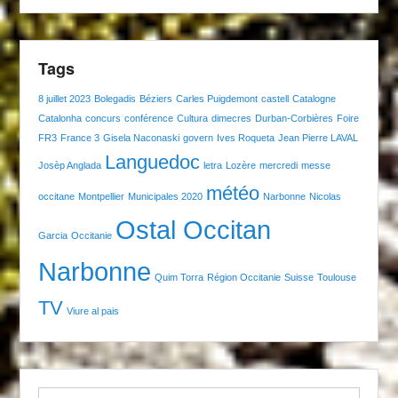
Tags
8 juillet 2023
Bolegadis
Béziers
Carles Puigdemont
castell
Catalogne
Catalonha
concurs
conférence
Cultura
dimecres
Durban-Corbières
Foire
FR3
France 3
Gisela Naconaski
govern
Ives Roqueta
Jean Pierre LAVAL
Languedoc
Josèp Anglada
letra
Lozère
mercredi
messe
météo
occitane
Montpellier
Municipales 2020
Narbonne
Nicolas
Ostal Occitan
Garcia
Occitanie
Narbonne
Quim Torra
Région Occitanie
Suisse
Toulouse
TV
Viure al pais