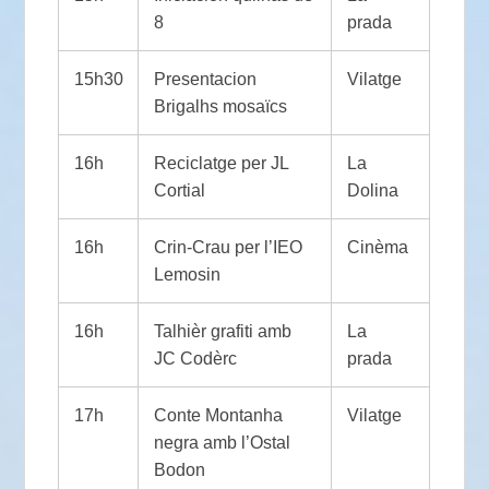
8
prada
15h30
Presentacion
Vilatge
Brigalhs mosaïcs
16h
Reciclatge per JL
La
Cortial
Dolina
16h
Crin-Crau per l’IEO
Cinèma
Lemosin
16h
Talhièr grafiti amb
La
JC Codèrc
prada
17h
Conte Montanha
Vilatge
negra amb l’Ostal
Bodon