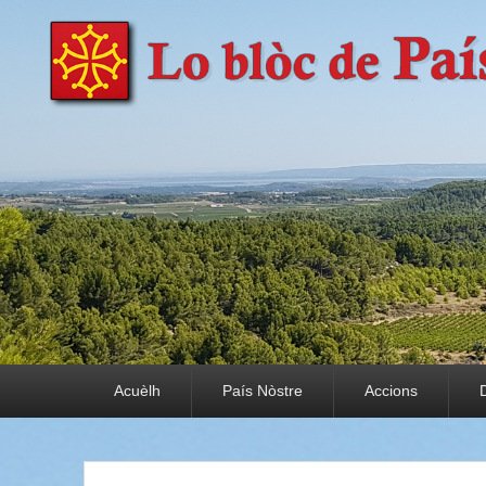
País Nòstre
Paratge e Convivència
Premier menu
Acuèlh
País Nòstre
Accions