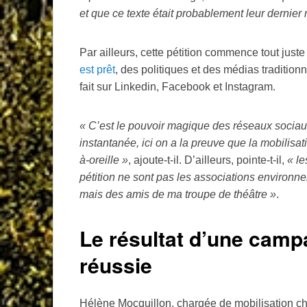
et que ce texte était probablement leur dernier 
Par ailleurs, cette pétition commence tout jus
est prêt
, des politiques et des médias tradition
fait sur Linkedin, Facebook et Instagram.
«
C’est le pouvoir magique des réseaux sociau
instantanée, ici on a la preuve que la mobilisa
à-oreille
»
, ajoute-t-il. D’ailleurs, pointe-t-il,
«
le
pétition ne sont pas les associations environn
mais des amis de ma troupe de théâtre
»
.
Le résultat d’une camp
réussie
Hélène Mocquillon, chargée de mobilisation che