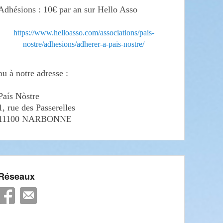
Adhésions : 10€ par an sur Hello Asso
https://www.helloasso.com/associations/pais-
nostre/adhesions/adherer-a-pais-nostre/
ou à notre adresse :
País Nòstre
1, rue des Passerelles
11100 NARBONNE
Réseaux