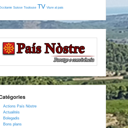
TV
Occitanie
Suisse
Toulouse
Viure al pais
Catégories
Actions País Nòstre
Actualités
Bolegadis
Bons plans