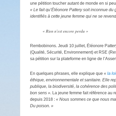
une pétition toucher autant de monde en si peu
«
Le fait qu’Éléonore Pattery soit inconnue du g
identifiés à cette jeune femme qui ne se revend
«
Rien n’est encore perdu
»
Rembobinons. Jeudi 10 juillet, Éléonore Patte
(Qualité, Sécurité, Environnement) et
RSE
(Res
sa pétition sur la plateforme en ligne de l’Ass
En quelques phrases, elle explique que
«
la l
éthique, environnementale et sanitaire. Elle re
publique, la biodiversité, la cohérence des polit
bon sens
»
. La jeune femme fait référence au re
depuis 2018 :
«
Nous sommes ce que nous mang
Du poison.
»