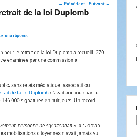
Navigation dans les
←
Précédent
Suivant
→
articles
retrait de la loi Duplomb
ez une réponse
 pour le retrait de la loi Duplomb a recueilli 370
i être examinée par une commission à
lic, sans relais médiatique, associatif ou
retrait de la loi Duplomb
n’avait aucune chance
 de 146 000 signatures en huit jours. Un record.
uvement, personne ne s’y attendait
»
, dit Jordan
des mobilisations citoyennes n’avait jamais vu