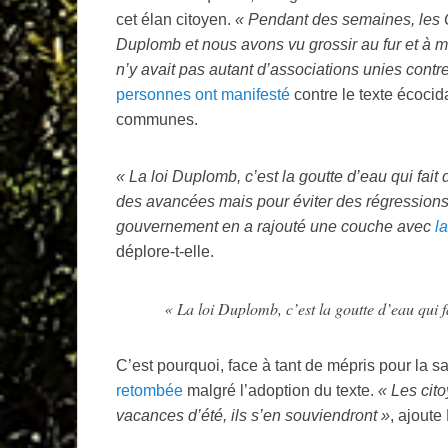
cet élan citoyen.
«
Pendant des semaines, les
Duplomb et nous avons vu grossir au fur et à me
n’y avait pas autant d’associations unies cont
personnes ont manifesté
contre le texte écocid
communes.
«
La loi Duplomb, c’est la goutte d’eau qui fait
des avancées mais pour éviter des régressions.
gouvernement en a rajouté une couche avec
l
déplore-t-elle.
«
La loi Duplomb, c’est la goutte d’eau qui f
C’est pourquoi, face à tant de mépris pour la s
retombée
malgré l’adoption du texte.
«
Les cito
vacances d’été, ils s’en souviendront
»
, ajoute