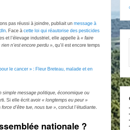
ns pas réussi à joindre, publiait un
message à
dIn
. Face à
cette loi qui réautorise des pesticides
es et l’élevage industriel, elle appelle à
«
faire
«
rien n’est encore perdu
»
, qu’il est encore temps
 pour le cancer
» : Fleur Breteau, malade et en
un simple message politique, économique ou
ti. Si elle écrit avoir
«
longtemps eu peur
»
à force d’être tue, nous tue
»
, conclut l’étudiante.
Assemblée nationale
?