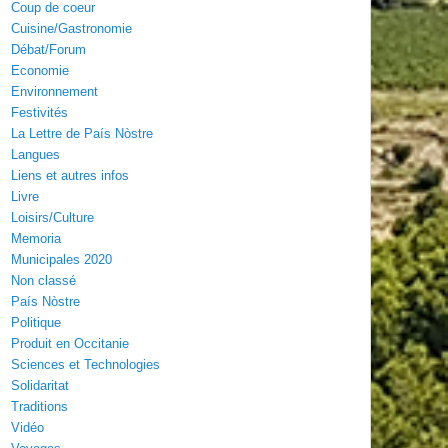
Coup de coeur
Cuisine/Gastronomie
Débat/Forum
Economie
Environnement
Festivités
La Lettre de País Nòstre
Langues
Liens et autres infos
Livre
Loisirs/Culture
Memoria
Municipales 2020
Non classé
País Nòstre
Politique
Produit en Occitanie
Sciences et Technologies
Solidaritat
Traditions
Vidéo