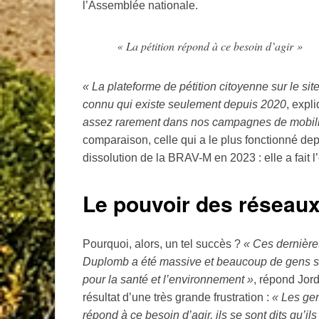
l’Assemblée nationale.
«
La pétition répond à ce besoin d’agir
»
«
La plateforme de pétition citoyenne sur le sit
connu qui existe seulement depuis 2020
, expl
assez rarement dans nos campagnes de mobilisa
comparaison, celle qui a le plus fonctionné depu
dissolution de la
BRAV
-M en 2023 : elle a fait 
Le pouvoir des réseau
Pourquoi, alors, un tel succès
?
«
Ces dernières
Duplomb a été massive et beaucoup de gens son
pour la santé et l’environnement
»
, répond Jord
résultat d’une très grande frustration :
«
Les gen
répond à ce besoin d’agir, ils se sont dits qu’i