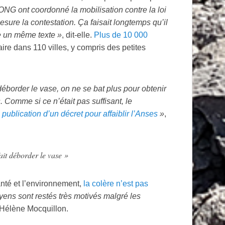
ONG
ont coordonné la mobilisation contre la loi
sure la contestation. Ça faisait longtemps qu’il
re un même texte
»
, dit-elle.
Plus de 10 000
aire dans 110 villes, y compris des petites
 déborder le vase, on ne se bat plus pour obtenir
 Comme si ce n’était pas suffisant, le
a publication d’un décret pour affaiblir l’Anses
»
,
ait déborder le vase
»
anté et l’environnement,
la colère n’est pas
yens sont restés très motivés malgré les
 Hélène Mocquillon.