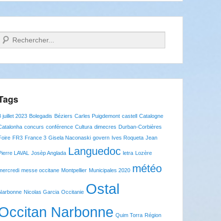
Recherche
Tags
8 juillet 2023
Bolegadis
Béziers
Carles Puigdemont
castell
Catalogne
Catalonha
concurs
conférence
Cultura
dimecres
Durban-Corbières
Foire
FR3
France 3
Gisela Naconaski
govern
Ives Roqueta
Jean
Languedoc
Pierre LAVAL
Josèp Anglada
letra
Lozère
météo
mercredi
messe occitane
Montpellier
Municipales 2020
Ostal
Narbonne
Nicolas Garcia
Occitanie
Occitan Narbonne
Quim Torra
Région