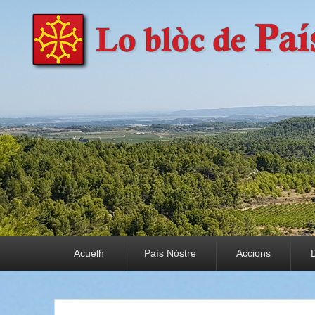
País Nòstre
Paratge e Convivència
Premier menu
Acuèlh
País Nòstre
Accions