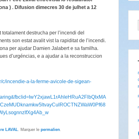
na ) . Difusion dimecres 30 de julhet a 12
t totalament destrucha per l’incendi del
ts son estat avalit vist la rapiditat de l’incendi.
na per ajudar Damien Jalabert e sa familha.
ques d’urgéncias, e a ajudar a la reconstruccion
r/c/incendie-a-la-ferme-avicole-de-sigean-
haring&fbclid=IwY2xjawL1rAhleHRuA2FlbQIxMA
CzeMUDknamkw5ltvayCulROCTNZWaW0Pf68
yLsognnzIfXg4Ab_w
ire LAVAL
. Marquer le
permalien
.