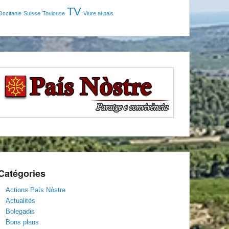
TV
Occitanie
Suisse
Toulouse
Viure al pais
Catégories
Actions País Nòstre
Actualités
Bolegadis
Bons plans