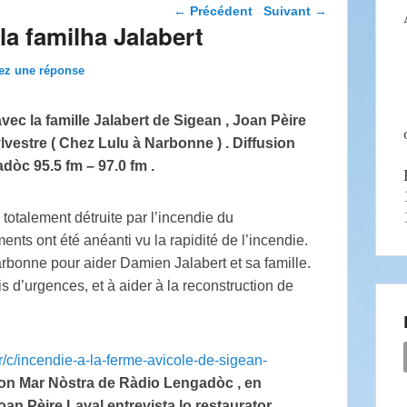
Navigation dans les
←
Précédent
Suivant
→
articles
la familha Jalabert
ez une réponse
vec la famille Jalabert de Sigean , Joan Pèire
vestre ( Chez Lulu à Narbonne ) . Diffusion
adòc 95.5 fm – 97.0 fm .
totalement détruite par l’incendie du
nts ont été anéanti vu la rapidité de l’incendie.
rbonne pour aider Damien Jalabert et sa famille.
is d’urgences, et à aider à la reconstruction de
r/c/incendie-a-la-ferme-avicole-de-sigean-
ion Mar Nòstra de Ràdio Lengadòc , en
Joan Pèire Laval entrevista lo restaurator