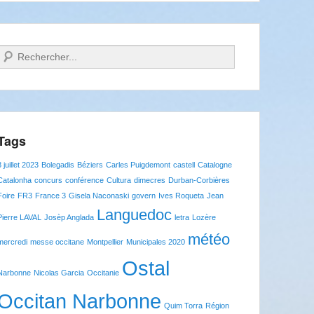
Recherche
Tags
8 juillet 2023
Bolegadis
Béziers
Carles Puigdemont
castell
Catalogne
Catalonha
concurs
conférence
Cultura
dimecres
Durban-Corbières
Foire
FR3
France 3
Gisela Naconaski
govern
Ives Roqueta
Jean
Languedoc
Pierre LAVAL
Josèp Anglada
letra
Lozère
météo
mercredi
messe occitane
Montpellier
Municipales 2020
Ostal
Narbonne
Nicolas Garcia
Occitanie
Occitan Narbonne
Quim Torra
Région