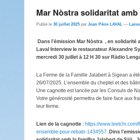
Mar Nòstra solidaritat amb 
Publié le
30 juillet 2025
par
Joan Pèire LAVAL
—
Laiss
Dans l’émission Mar Nòstra , en solidarité a
Laval Interview le restaurateur
Alexandre Syl
mercredi 30 juillet à 12 H 30 sur Ràdio Leng
La Ferme de la Famille Jalabert à Sigean a été 
26/07/2025. L’ensemble du cheptel et des bâtime
Une cagnotte est lancée par les Consuls de Na
Votre générosité permettra de faire face aux fra
leur ferme.
Lien de la cagnotte
:
https://www.leetchi.com/f
ensemble-pour-rebatir-1434557
.
Dins l’emiss
solidaritat amb la familha Jalabert de Sijà , 