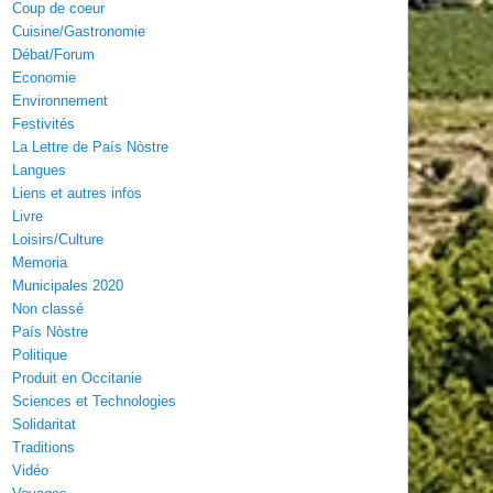
Coup de coeur
Cuisine/Gastronomie
Débat/Forum
Economie
Environnement
Festivités
La Lettre de País Nòstre
Langues
Liens et autres infos
Livre
Loisirs/Culture
Memoria
Municipales 2020
Non classé
País Nòstre
Politique
Produit en Occitanie
Sciences et Technologies
Solidaritat
Traditions
Vidéo