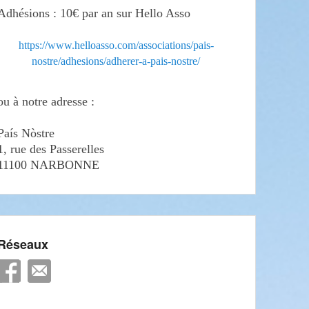
Adhésions : 10€ par an sur Hello Asso
https://www.helloasso.com/associations/pais-
nostre/adhesions/adherer-a-pais-nostre/
ou à notre adresse :
País Nòstre
1, rue des Passerelles
11100 NARBONNE
Réseaux