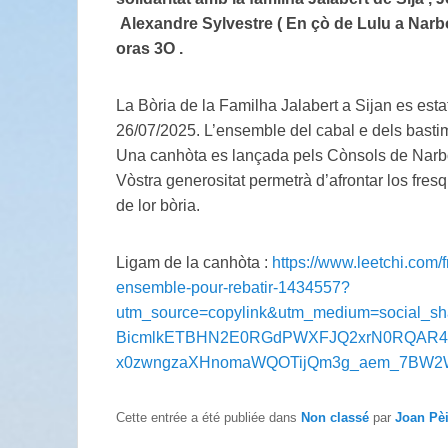
Alexandre Sylvestre ( En çò de Lulu a Narbo
oras 3O .
La Bòria de la Familha Jalabert a Sijan es esta
26/07/2025. L’ensemble del cabal e dels bastimen
Una canhòta es lançada pels Cònsols de Narbo
Vòstra generositat permetrà d’afrontar los fres
de lor bòria.
Ligam de la canhòta :
https://www.leetchi.com/f
ensemble-pour-rebatir-1434557?
utm_source=copylink&utm_medium=social_s
BicmlkETBHN2E0RGdPWXFJQ2xrN0RQAR4
x0zwngzaXHnomaWQOTijQm3g_aem_7BW2W
Cette entrée a été publiée dans
Non classé
par
Joan Pè