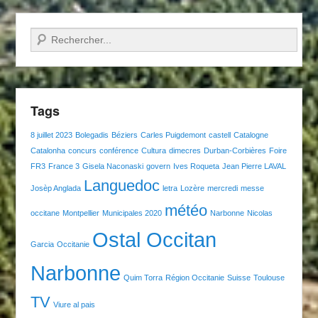
Recherche
Tags
8 juillet 2023
Bolegadis
Béziers
Carles Puigdemont
castell
Catalogne
Catalonha
concurs
conférence
Cultura
dimecres
Durban-Corbières
Foire
FR3
France 3
Gisela Naconaski
govern
Ives Roqueta
Jean Pierre LAVAL
Languedoc
Josèp Anglada
letra
Lozère
mercredi
messe
météo
occitane
Montpellier
Municipales 2020
Narbonne
Nicolas
Ostal Occitan
Garcia
Occitanie
Narbonne
Quim Torra
Région Occitanie
Suisse
Toulouse
TV
Viure al pais