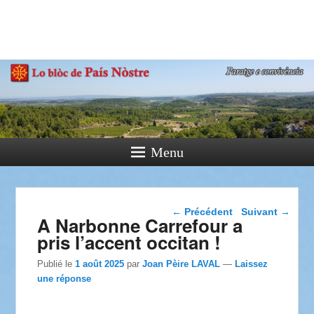
País Nòstre
Paratge e Convivència
Menu
Navigation dans les
←
Précédent
Suivant
→
A Narbonne Carrefour a
articles
pris l’accent occitan !
Publié le
1 août 2025
par
Joan Pèire LAVAL
—
Laissez
une réponse