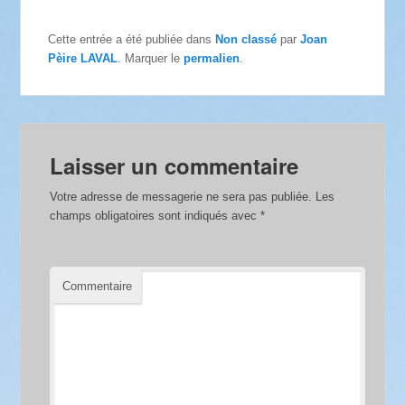
Cette entrée a été publiée dans
Non classé
par
Joan
Pèire LAVAL
. Marquer le
permalien
.
Laisser un commentaire
Votre adresse de messagerie ne sera pas publiée.
Les
champs obligatoires sont indiqués avec
*
Commentaire