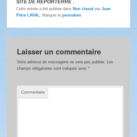
SITE DE REPORTERRE .
Cette entrée a été publiée dans
Non classé
par
Joan
Pèire LAVAL
. Marquer le
permalien
.
Laisser un commentaire
Votre adresse de messagerie ne sera pas publiée.
Les
champs obligatoires sont indiqués avec
*
Commentaire