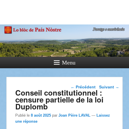
País Nòstre
Paratge e Convivència
Menu
Navigation dans les
←
Précédent
Suivant
→
Conseil constitutionnel :
articles
censure partielle de la loi
Duplomb
Publié le
8 août 2025
par
Joan Pèire LAVAL
—
Laissez
une réponse