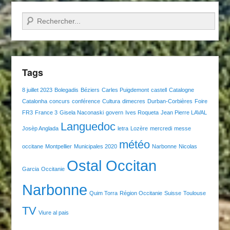
Recherche
Tags
8 juillet 2023
Bolegadis
Béziers
Carles Puigdemont
castell
Catalogne
Catalonha
concurs
conférence
Cultura
dimecres
Durban-Corbières
Foire
FR3
France 3
Gisela Naconaski
govern
Ives Roqueta
Jean Pierre LAVAL
Languedoc
Josèp Anglada
letra
Lozère
mercredi
messe
météo
occitane
Montpellier
Municipales 2020
Narbonne
Nicolas
Ostal Occitan
Garcia
Occitanie
Narbonne
Quim Torra
Région Occitanie
Suisse
Toulouse
TV
Viure al pais