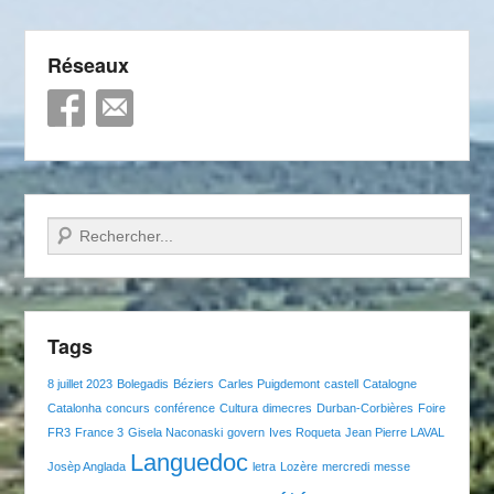
Réseaux
Recherche
Tags
8 juillet 2023
Bolegadis
Béziers
Carles Puigdemont
castell
Catalogne
Catalonha
concurs
conférence
Cultura
dimecres
Durban-Corbières
Foire
FR3
France 3
Gisela Naconaski
govern
Ives Roqueta
Jean Pierre LAVAL
Languedoc
Josèp Anglada
letra
Lozère
mercredi
messe