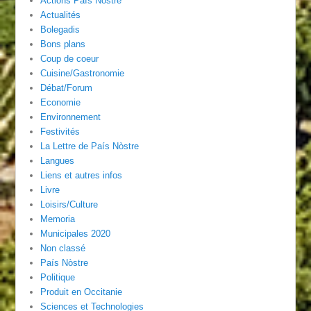
Actions País Nòstre
Actualités
Bolegadis
Bons plans
Coup de coeur
Cuisine/Gastronomie
Débat/Forum
Economie
Environnement
Festivités
La Lettre de País Nòstre
Langues
Liens et autres infos
Livre
Loisirs/Culture
Memoria
Municipales 2020
Non classé
País Nòstre
Politique
Produit en Occitanie
Sciences et Technologies