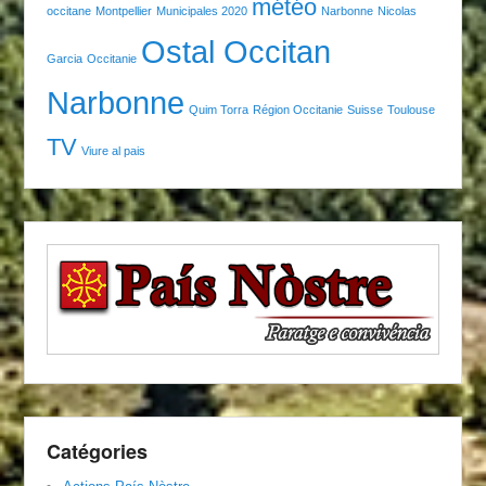
météo
occitane
Montpellier
Municipales 2020
Narbonne
Nicolas
Ostal Occitan
Garcia
Occitanie
Narbonne
Quim Torra
Région Occitanie
Suisse
Toulouse
TV
Viure al pais
Catégories