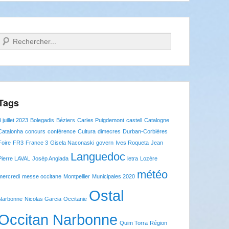
Recherche
Tags
8 juillet 2023
Bolegadis
Béziers
Carles Puigdemont
castell
Catalogne
Catalonha
concurs
conférence
Cultura
dimecres
Durban-Corbières
Foire
FR3
France 3
Gisela Naconaski
govern
Ives Roqueta
Jean
Languedoc
Pierre LAVAL
Josèp Anglada
letra
Lozère
météo
mercredi
messe occitane
Montpellier
Municipales 2020
Ostal
Narbonne
Nicolas Garcia
Occitanie
Occitan Narbonne
Quim Torra
Région