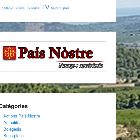
TV
Occitanie
Suisse
Toulouse
Viure al pais
Catégories
Actions País Nòstre
Actualités
Bolegadis
Bons plans