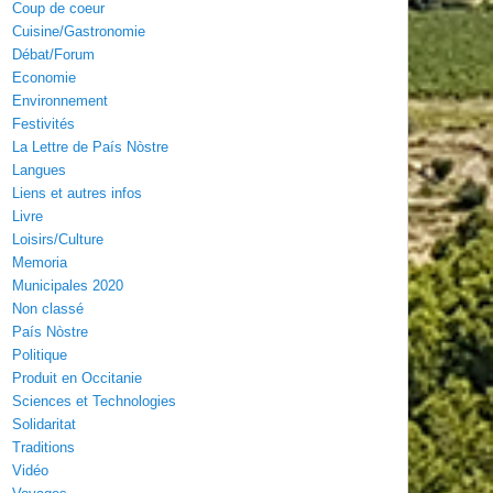
Coup de coeur
Cuisine/Gastronomie
Débat/Forum
Economie
Environnement
Festivités
La Lettre de País Nòstre
Langues
Liens et autres infos
Livre
Loisirs/Culture
Memoria
Municipales 2020
Non classé
País Nòstre
Politique
Produit en Occitanie
Sciences et Technologies
Solidaritat
Traditions
Vidéo