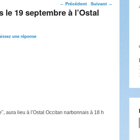
Navigation dans les
←
Précédent
Suivant
→
articles
 le 19 septembre à l’Ostal
aissez une réponse