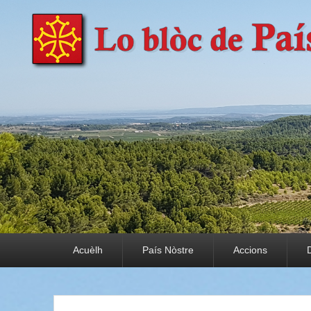
País Nòstre
Paratge e Convivència
Premier menu
Acuèlh
País Nòstre
Accions