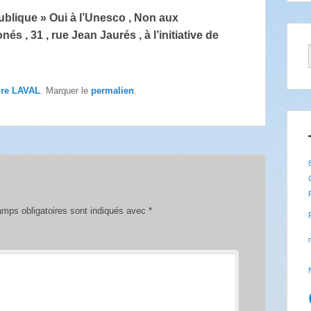
ublique » Oui à l’Unesco , Non aux
és , 31 , rue Jean Jaurés , à l’initiative de
ire LAVAL
. Marquer le
permalien
.
mps obligatoires sont indiqués avec
*