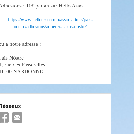
Adhésions : 10€ par an sur Hello Asso
https://www.helloasso.com/associations/pais-
nostre/adhesions/adherer-a-pais-nostre/
ou à notre adresse :
País Nòstre
1, rue des Passerelles
11100 NARBONNE
Réseaux