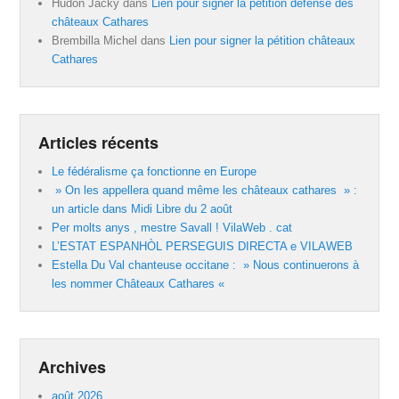
Hudon Jacky
dans
Lien pour signer la pétition défense des
châteaux Cathares
Brembilla Michel
dans
Lien pour signer la pétition châteaux
Cathares
Articles récents
Le fédéralisme ça fonctionne en Europe
» On les appellera quand même les châteaux cathares » :
un article dans Midi Libre du 2 août
Per molts anys , mestre Savall ! VilaWeb . cat
L’ESTAT ESPANHÒL PERSEGUIS DIRECTA e VILAWEB
Estella Du Val chanteuse occitane : » Nous continuerons à
les nommer Châteaux Cathares «
Archives
août 2026