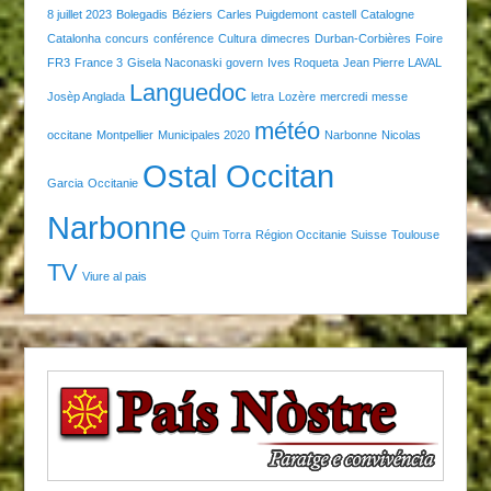
8 juillet 2023
Bolegadis
Béziers
Carles Puigdemont
castell
Catalogne
Catalonha
concurs
conférence
Cultura
dimecres
Durban-Corbières
Foire
FR3
France 3
Gisela Naconaski
govern
Ives Roqueta
Jean Pierre LAVAL
Languedoc
Josèp Anglada
letra
Lozère
mercredi
messe
météo
occitane
Montpellier
Municipales 2020
Narbonne
Nicolas
Ostal Occitan
Garcia
Occitanie
Narbonne
Quim Torra
Région Occitanie
Suisse
Toulouse
TV
Viure al pais