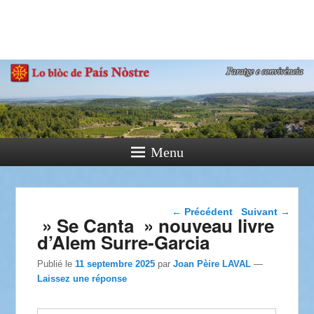
País Nòstre
Paratge e Convivència
Menu
Navigation dans les
←
Précédent
Suivant
→
» Se Canta » nouveau livre
articles
d’Alem Surre-Garcia
Publié le
11 septembre 2025
par
Joan Pèire LAVAL
—
Laissez une réponse