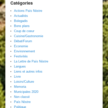
Catégories
Actions País Nòstre
Actualités
Bolegadis
Bons plans
Coup de coeur
Cuisine/Gastronomie
Débat/Forum
Economie
Environnement
Festivités
La Lettre de País Nòstre
Langues
Liens et autres infos
Livre
Loisirs/Culture
Memoria
Municipales 2020
Non classé
País Nòstre
Politique