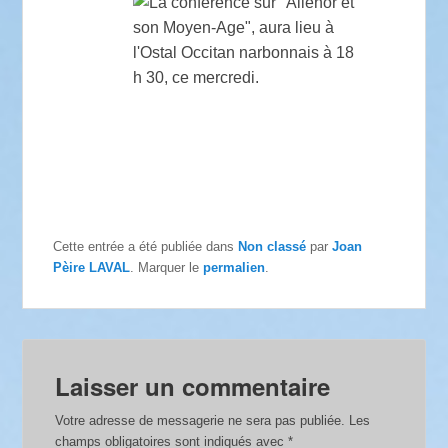
Cette entrée a été publiée dans
Non classé
par
Joan
Pèire LAVAL
. Marquer le
permalien
.
Laisser un commentaire
Votre adresse de messagerie ne sera pas publiée.
Les
champs obligatoires sont indiqués avec
*