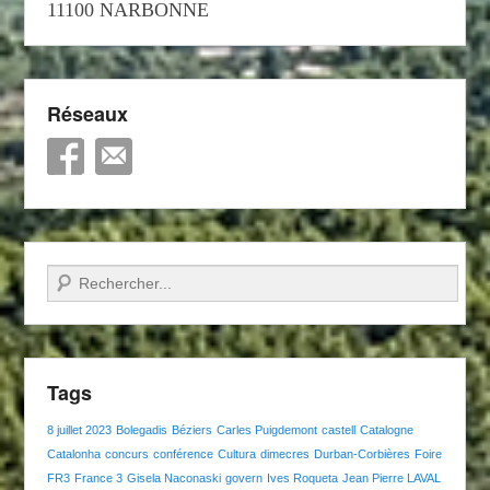
11100 NARBONNE
Réseaux
Recherche
Tags
8 juillet 2023
Bolegadis
Béziers
Carles Puigdemont
castell
Catalogne
Catalonha
concurs
conférence
Cultura
dimecres
Durban-Corbières
Foire
FR3
France 3
Gisela Naconaski
govern
Ives Roqueta
Jean Pierre LAVAL