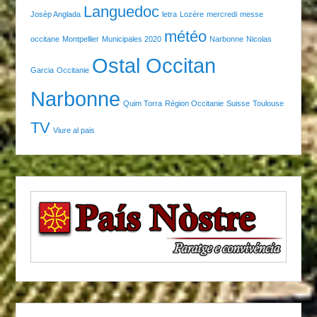
Languedoc
Josèp Anglada
letra
Lozère
mercredi
messe
météo
occitane
Montpellier
Municipales 2020
Narbonne
Nicolas
Ostal Occitan
Garcia
Occitanie
Narbonne
Quim Torra
Région Occitanie
Suisse
Toulouse
TV
Viure al pais