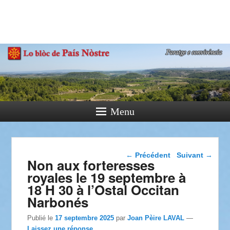
País Nòstre
Paratge e Convivència
Menu
Navigation dans les
←
Précédent
Suivant
→
Non aux forteresses
articles
royales le 19 septembre à
18 H 30 à l’Ostal Occitan
Narbonés
Publié le
17 septembre 2025
par
Joan Pèire LAVAL
—
Laissez une réponse