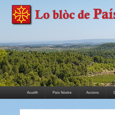
País Nòstre
Paratge e Convivència
Premier menu
Acuèlh
País Nòstre
Accions