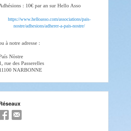
Adhésions : 10€ par an sur Hello Asso
https://www.helloasso.com/associations/pais-
nostre/adhesions/adherer-a-pais-nostre/
ou à notre adresse :
País Nòstre
1, rue des Passerelles
11100 NARBONNE
Réseaux