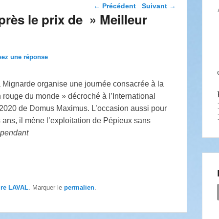
Navigation dans les
←
Précédent
Suivant
→
articles
ès le prix de » Meilleur
sez une réponse
 Mignarde organise une journée consacrée à la
in rouge du monde » décroché à l’International
 2020 de Domus Maximus. L’occasion aussi pour
ans, il mène l’exploitation de Pépieux sans
dépendant
ire LAVAL
. Marquer le
permalien
.