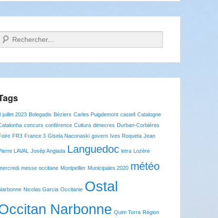
Recherche
Tags
8 juillet 2023
Bolegadis
Béziers
Carles Puigdemont
castell
Catalogne
Catalonha
concurs
conférence
Cultura
dimecres
Durban-Corbières
Foire
FR3
France 3
Gisela Naconaski
govern
Ives Roqueta
Jean
Languedoc
Pierre LAVAL
Josèp Anglada
letra
Lozère
météo
mercredi
messe occitane
Montpellier
Municipales 2020
Ostal
Narbonne
Nicolas Garcia
Occitanie
Occitan Narbonne
Quim Torra
Région