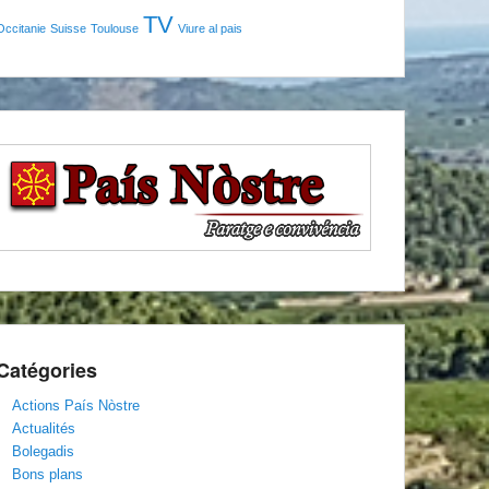
TV
Occitanie
Suisse
Toulouse
Viure al pais
Catégories
Actions País Nòstre
Actualités
Bolegadis
Bons plans