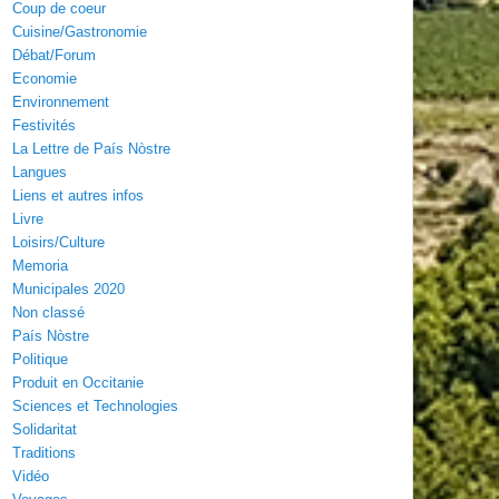
Coup de coeur
Cuisine/Gastronomie
Débat/Forum
Economie
Environnement
Festivités
La Lettre de País Nòstre
Langues
Liens et autres infos
Livre
Loisirs/Culture
Memoria
Municipales 2020
Non classé
País Nòstre
Politique
Produit en Occitanie
Sciences et Technologies
Solidaritat
Traditions
Vidéo