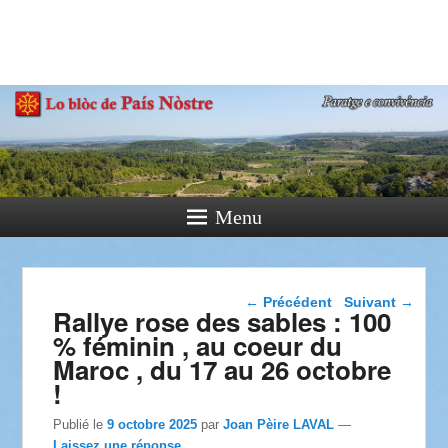
País Nòstre
Paratge e Convivència
Menu
Navigation dans les
←
Précédent
Suivant
→
Rallye rose des sables : 100
articles
% féminin , au coeur du
Maroc , du 17 au 26 octobre
!
Publié le
9 octobre 2025
par
Joan Pèire LAVAL
—
Laissez une réponse