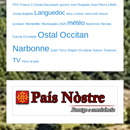
FR3
France 3
Gisela Naconaski
govern
Ives Roqueta
Jean Pierre LAVAL
Languedoc
Josèp Anglada
letra
Lozère
mercredi
messe
météo
occitane
Montpellier
Municipales 2020
Narbonne
Nicolas
Ostal Occitan
Garcia
Occitanie
Narbonne
Quim Torra
Région Occitanie
Suisse
Toulouse
TV
Viure al pais