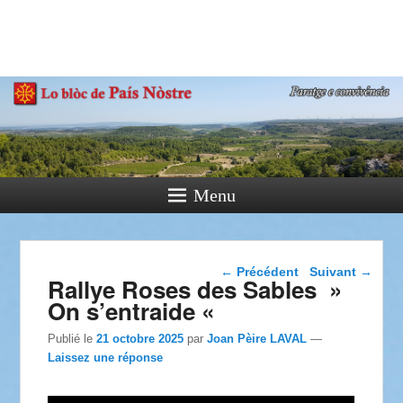
País Nòstre
Paratge e Convivència
Menu
Navigation dans les
←
Précédent
Suivant
→
Rallye Roses des Sables »
articles
On s’entraide «
Publié le
21 octobre 2025
par
Joan Pèire LAVAL
—
Laissez une réponse