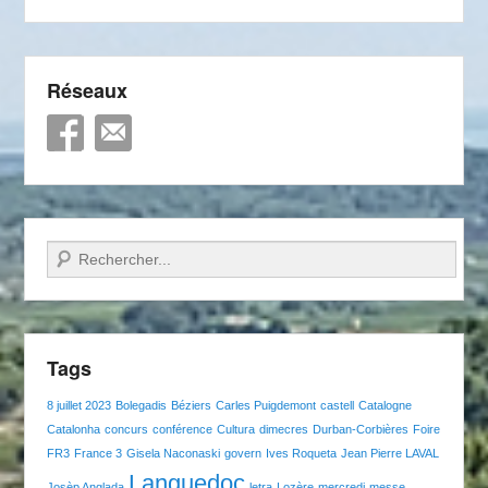
Réseaux
Recherche
Tags
8 juillet 2023
Bolegadis
Béziers
Carles Puigdemont
castell
Catalogne
Catalonha
concurs
conférence
Cultura
dimecres
Durban-Corbières
Foire
FR3
France 3
Gisela Naconaski
govern
Ives Roqueta
Jean Pierre LAVAL
Languedoc
Josèp Anglada
letra
Lozère
mercredi
messe