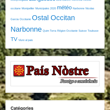
météo
occitane
Montpellier
Municipales 2020
Narbonne
Nicolas
Ostal Occitan
Garcia
Occitanie
Narbonne
Quim Torra
Région Occitanie
Suisse
Toulouse
TV
Viure al pais
Catégories