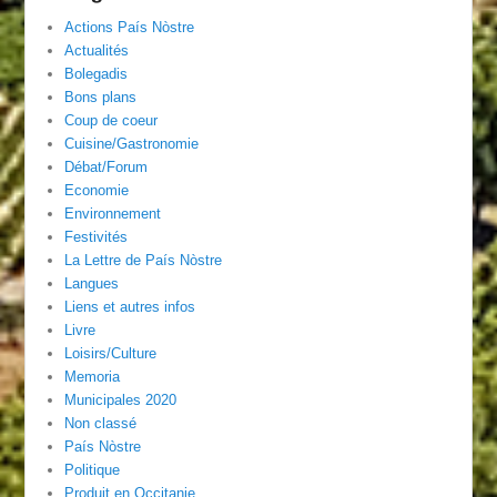
Actions País Nòstre
Actualités
Bolegadis
Bons plans
Coup de coeur
Cuisine/Gastronomie
Débat/Forum
Economie
Environnement
Festivités
La Lettre de País Nòstre
Langues
Liens et autres infos
Livre
Loisirs/Culture
Memoria
Municipales 2020
Non classé
País Nòstre
Politique
Produit en Occitanie