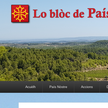
País Nòstre
Paratge e Convivència
Premier menu
Acuèlh
País Nòstre
Accions