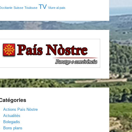
TV
Occitanie
Suisse
Toulouse
Viure al pais
Catégories
Actions País Nòstre
Actualités
Bolegadis
Bons plans