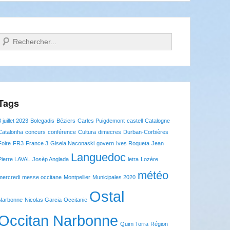
Recherche
Tags
8 juillet 2023
Bolegadis
Béziers
Carles Puigdemont
castell
Catalogne
Catalonha
concurs
conférence
Cultura
dimecres
Durban-Corbières
Foire
FR3
France 3
Gisela Naconaski
govern
Ives Roqueta
Jean
Languedoc
Pierre LAVAL
Josèp Anglada
letra
Lozère
météo
mercredi
messe occitane
Montpellier
Municipales 2020
Ostal
Narbonne
Nicolas Garcia
Occitanie
Occitan Narbonne
Quim Torra
Région