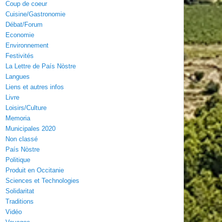
Coup de coeur
Cuisine/Gastronomie
Débat/Forum
Economie
Environnement
Festivités
La Lettre de País Nòstre
Langues
Liens et autres infos
Livre
Loisirs/Culture
Memoria
Municipales 2020
Non classé
País Nòstre
Politique
Produit en Occitanie
Sciences et Technologies
Solidaritat
Traditions
Vidéo