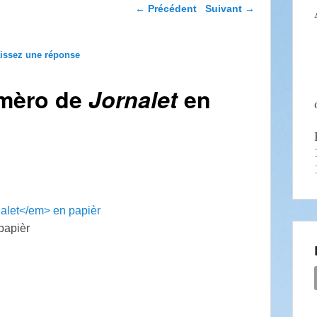
Navigation dans les
←
Précédent
Suivant
→
articles
issez une réponse
umèro de
Jornalet
en
papièr