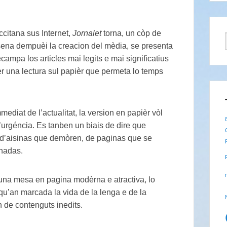
occitana sus Internet,
Jornalet
torna, un còp de
resena dempuèi la creacion del mèdia, se presenta
ampa los articles mai legits e mai significatius
per una lectura sul papièr que permeta lo temps
mediat de l’actualitat, la version en papièr vòl
l’urgéncia. Es tanben un biais de dire que
 d’aisinas que demòren, de paginas que se
nnadas.
una mesa en pagina modèrna e atractiva, lo
qu’an marcada la vida de la lenga e de la
n de contenguts inedits.