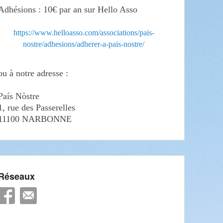
Adhésions : 10€ par an sur Hello Asso
https://www.helloasso.com/associations/pais-
nostre/adhesions/adherer-a-pais-nostre/
ou à notre adresse :
País Nòstre
1, rue des Passerelles
11100 NARBONNE
Réseaux