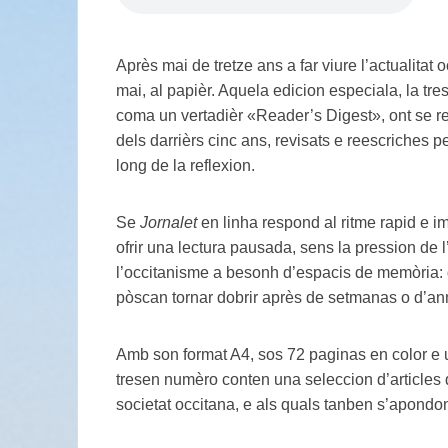
Après mai de tretze ans a far viure l’actualitat 
mai, al papièr. Aquela edicion especiala, la t
coma un vertadièr «Reader’s Digest», ont se rec
dels darrièrs cinc ans, revisats e reescriches 
long de la reflexion.
Se
Jornalet
en linha respond al ritme rapid e im
ofrir una lectura pausada, sens la pression de 
l’occitanisme a besonh d’espacis de memòria:
pòscan tornar dobrir après de setmanas o d’a
Amb son format A4, sos 72 paginas en color e 
tresen numèro conten una seleccion d’articles 
societat occitana, e als quals tanben s’apondo