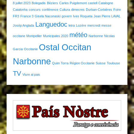
8 juillet 2023
Bolegadis
Béziers
Carles Puigdemont
castell
Catalogne
Catalonha
concurs
conférence
Cultura
dimecres
Durban-Corbières
Foire
FR3
France 3
Gisela Naconaski
govern
Ives Roqueta
Jean Pierre LAVAL
Languedoc
Josèp Anglada
letra
Lozère
mercredi
messe
météo
occitane
Montpellier
Municipales 2020
Narbonne
Nicolas
Ostal Occitan
Garcia
Occitanie
Narbonne
Quim Torra
Région Occitanie
Suisse
Toulouse
TV
Viure al pais