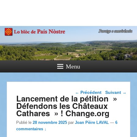
País Nòstre
Paratge e Convivència
Menu
Navigation dans les
←
Précédent
Suivant
→
Lancement de la pétition »
articles
Défendons les Châteaux
Cathares » ! Change.org
Publié le
28 novembre 2025
par
Joan Pèire LAVAL
—
6
commentaires ↓