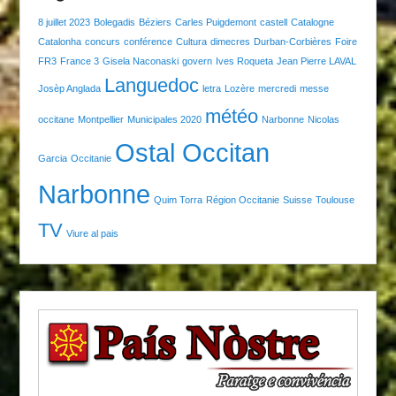
8 juillet 2023
Bolegadis
Béziers
Carles Puigdemont
castell
Catalogne
Catalonha
concurs
conférence
Cultura
dimecres
Durban-Corbières
Foire
FR3
France 3
Gisela Naconaski
govern
Ives Roqueta
Jean Pierre LAVAL
Languedoc
Josèp Anglada
letra
Lozère
mercredi
messe
météo
occitane
Montpellier
Municipales 2020
Narbonne
Nicolas
Ostal Occitan
Garcia
Occitanie
Narbonne
Quim Torra
Région Occitanie
Suisse
Toulouse
TV
Viure al pais