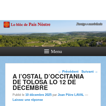
País Nòstre
Paratge e Convivència
Menu
Navigation dans les
←
Précédent
Suivant
→
A l’OSTAL D’OCCITANIA
articles
DE TOLOSA LO 12 DE
DECEMBRE
Publié le
10 décembre 2025
par
Joan Pèire LAVAL
—
Laissez une réponse